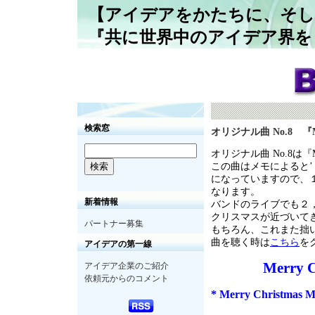
【アイデアをかたちに、そし
『共に世界中のアイデア界を
検索窓
オリジナル曲 No.8 『Mer
オリジナル曲 No.8は『Mer
この曲はメモによると
になっていますので、
なります。
新着情報
バンドのライブでも２
クリスマスが近づいて
パートナー募集
もちろん、これまた拙
曲を聴く時は
こちら
を
アイデアの第一線
Merry C
アイデア企業のご紹介
依頼元からのコメント
* Merry Christmas M