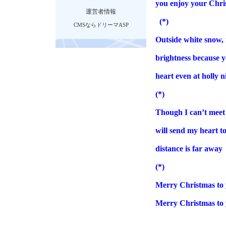
you enjoy your Chri
運営者情報
(*)
CMSならドリーマASP
Outside white snow, 
brightness
because y
heart even at holly n
(*)
Though I can
’
t meet
will send my heart t
distance is far away
(*)
Merry Christmas to 
Merry Christmas to