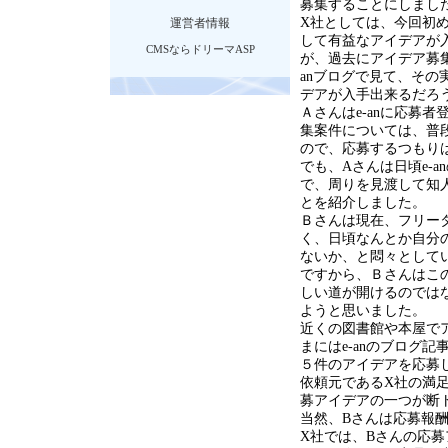
募集することにしまし
X社としては、今回初
運営者情報
して有益なアイデアが
CMSならドリーマASP
が、過去にアイデア募集
anブログで見て、その
デアが入手出来るだろ
Ａさんはe-anに応募
集案件については、普
ので、応募するつもり
でも、Aさんは日頃e-
で、周りを見渡して知
とを紹介しました。
Ｂさんは現在、フリー
く、日頃なんとか自分
ないか、と悶々として
ですから、Ｂさんはこ
しい道が開けるのでは
ようと思いました。
近くの図書館や本屋で
まにはe-anのブログ
５件のアイデアを応募
依頼元であるX社の満
募アイデアの一つが断
当然、Bさんは応募報
X社では、Bさんの応