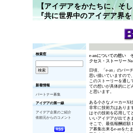
【アイデアをかたちに、そし
『共に世界中のアイデア界を
検索窓
e-anについての想い 
クセス・ストーリー No.
日頃、「e-an」のバ
思い描いていますので
このストーリーを通して
新着情報
ての想いが具体的にど
と思います。
パートナー募集
ある小さなメーカーX
アイデアの第一線
非常に技術力はありま
アイデア企業のご紹介
はその技術を応用して
依頼元からのコメント
いいアイデアが出てき
そこで、最低報酬総額
ア募集出来るe-anを