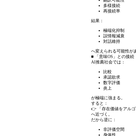
翻訳可能性
多様接続
再接続率
結果：
極端化抑制
誤情報減衰
対話維持
へ変えられる可能性が
■ 「意味OS」との接続
AI推薦社会では：
比較
承認欲求
数字評価
炎上
が極端に強まる。
すると：
👉 「存在価値をアル
へ近づく。
だから逆に：
非評価空間
身体性