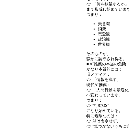
👉 「何を欲望するか」
まで形成し始めていま
つまり：
美意識
消費
恋愛観
政治観
世界観
そのものが、
静かに誘導され得る。
■ AI推薦の本当の危険
かなり本質的には：
旧メディア：
👉 「情報を流す」
現代AI推薦：
👉 「人間行動を最適
へ変わっています。
つまり：
👉 “行動OS”
になり始めている。
特に危険なのは：
👉 AIは命令せず、
👉 “気づかないうちに