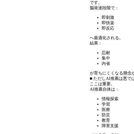
です。
脳発達段階で：
即刺激
即快楽
即反応
へ最適化される。
結果：
忍耐
集中
内省
が育ちにくくなる懸念
■ ただしAI推薦は悪で
ここは重要。
AI推薦自体は：
情報探索
学習
医療
防災
教育
障害支援