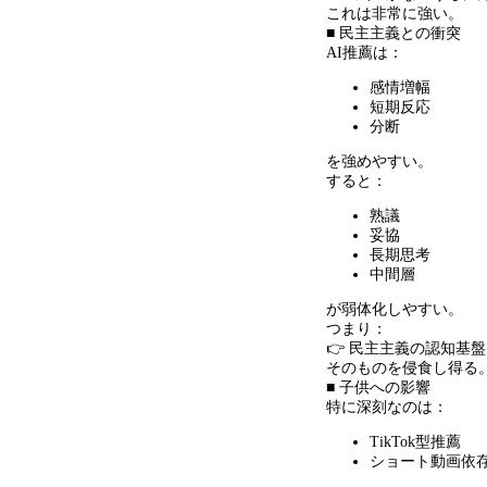
これは非常に強い。
■ 民主主義との衝突
AI推薦は：
感情増幅
短期反応
分断
を強めやすい。
すると：
熟議
妥協
長期思考
中間層
が弱体化しやすい。
つまり：
👉 民主主義の認知基盤
そのものを侵食し得る
■ 子供への影響
特に深刻なのは：
TikTok型推薦
ショート動画依