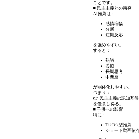
ことです。
■ 民主主義との衝突
AI推薦は：
感情増幅
分断
短期反応
を強めやすい。
すると：
熟議
妥協
長期思考
中間層
が弱体化しやすい。
つまり：
👉 民主主義の認知基
を侵食し得る。
■ 子供への影響
特に：
TikTok型推薦
ショート動画依