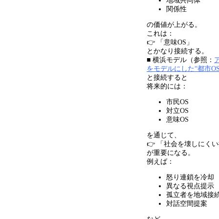
地域共同体
関係性
の価値が上がる。
これは：
👉 「意味OS」
とかなり接続する。
■ 横浜モデル（参照：
をモデルにした“都市O
と接続すると
将来的には：
市民OS
対立OS
意味OS
を通じて、
👉 「社会を壊しにく
が重要になる。
例えば：
怒り連鎖を冷却
異なる視点提示
孤立者を地域接
対話空間提案