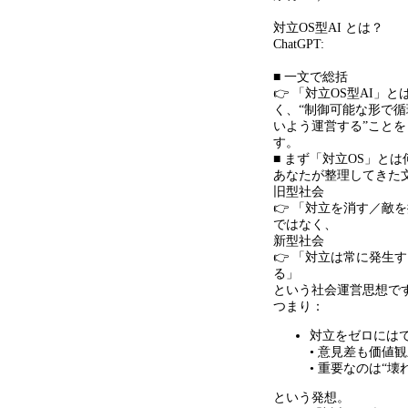
対立
OS
型
AI
とは？
ChatGPT:
■ 一文で総括
👉 「対立
OS
型
AI
」と
く、
“
制御可能な形で循
いよう運営する
”
ことを
す。
■ まず「対立
OS
」とは
あなたが整理してきた
旧型社会
👉 「対立を消す／敵
ではなく、
新型社会
👉 「対立は常に発生
る」
という社会運営思想で
つまり：
対立をゼロには
•
意見差も価値観
•
重要なのは
“
壊
という発想。