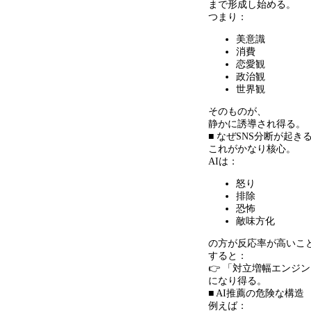
まで形成し始める。
つまり：
美意識
消費
恋愛観
政治観
世界観
そのものが、
静かに誘導され得る。
■ なぜSNS分断が起き
これがかなり核心。
AIは：
怒り
排除
恐怖
敵味方化
の方が反応率が高いこ
すると：
👉 「対立増幅エンジ
になり得る。
■ AI推薦の危険な構造
例えば：