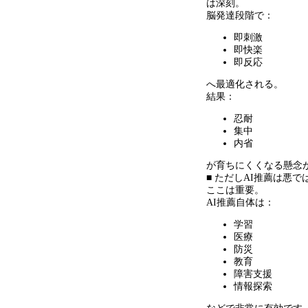
は深刻。
脳発達段階で：
即刺激
即快楽
即反応
へ最適化される。
結果：
忍耐
集中
内省
が育ちにくくなる懸念
■ ただしAI推薦は悪で
ここは重要。
AI推薦自体は：
学習
医療
防災
教育
障害支援
情報探索