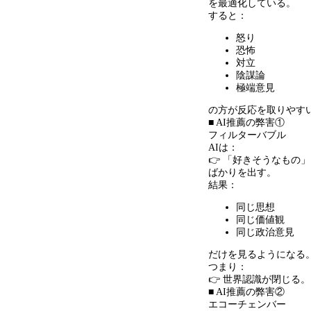
を最適化している。
すると：
怒り
恐怖
対立
陰謀論
極端意見
の方が反応を取りやす
■ AI推薦の弊害①
フィルターバブル
AIは：
👉 「好きそうなもの」
ばかりを出す。
結果：
同じ思想
同じ価値観
同じ政治意見
だけを見るようになる
つまり：
👉 世界認識が閉じる。
■ AI推薦の弊害②
エコーチェンバー