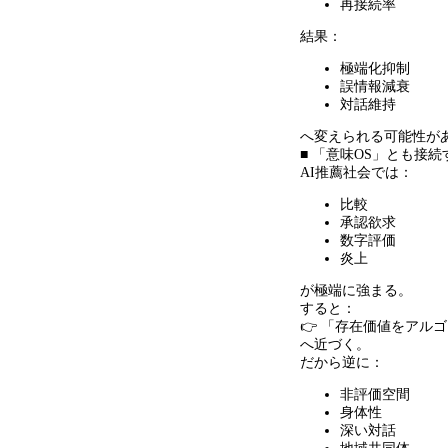
再接続率
結果：
極端化抑制
誤情報減衰
対話維持
へ変えられる可能性が
■ 「意味OS」とも接続
AI推薦社会では：
比較
承認欲求
数字評価
炎上
が極端に強まる。
すると：
👉 「存在価値をアル
へ近づく。
だから逆に：
非評価空間
身体性
深い対話