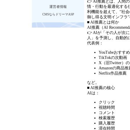
👉 AI推薦とは、人
情・行動を最適化する
運営者情報
利機能を超えて、“社
CMSならドリーマASP
御し得る文明インフラ
■ AI推薦とは何か
AI推薦（AI Recommen
👉 AIが「その人が
人」を予測し、自動的
代表例：
YouTubeおすす
TikTokの次動画
X（旧Twitter
Amazonの商品推
Netflix作品推薦
など。
■ AI推薦の核心
AIは：
クリック
視聴時間
コメント
検索履歴
購入履歴
滞在時間