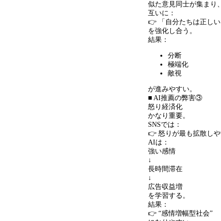
似た意見同士が集まり
互いに：
👉 「自分たちは正し
を強化し合う。
結果：
分断
極端化
敵視
が進みやすい。
■ AI推薦の弊害③
怒り経済化
かなり重要。
SNSでは：
👉 怒りが最も拡散し
AIは：
強い感情
↓
長時間滞在
↓
広告収益増
を学習する。
結果：
👉 “感情増幅型社会”