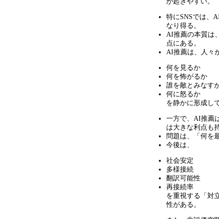
が起きやすい。
特にSNSでは、
なり得る。
AI推薦の本質は
点にある。
AI推薦は、人々
何を見るか
何を怖がるか
誰を敵とみなす
何に怒るか
を静かに形成し
一方で、AI推薦
は大きな利点も
問題は、「何を
今後は、
社会安定
多様接続
翻訳可能性
再接続率
を重視する「対立
性がある。