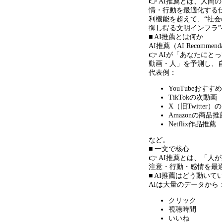
👉 AI推薦とは、人
情・行動を最適化する
利機能を超えて、“社
御し得る文明インフラ
■ AI推薦とは何か
AI推薦（AI Recommen
👉 AIが「あなたに
動画・人」を予測し、
代表例：
YouTubeおすす
TikTokの次動画
X（旧Twitter
Amazonの商品推
Netflix作品推薦
など。
■ 一文で核心
👉 AI推薦とは、「
注意・行動・感情を最
■ AI推薦はどう動いて
AIは大量のデータから
クリック
視聴時間
いいね