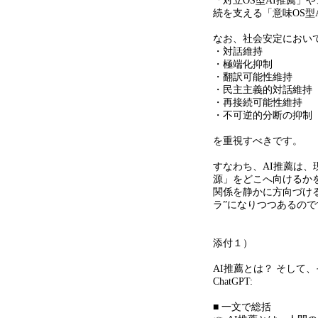
「対立OS型AI推薦」
続を支える「意味OS型
なお、社会安定におい
・対話維持
・極端化抑制
・翻訳可能性維持
・民主主義的対話維持
・再接続可能性維持
・不可逆的分断の抑制
を重視すべきです。
すなわち、AI推薦は
源」をどこへ向けるか
関係を静かに方向づけ
ラ”になりつつあるので
添付１）
AI推薦とは？ そして
ChatGPT:
■ 一文で総括