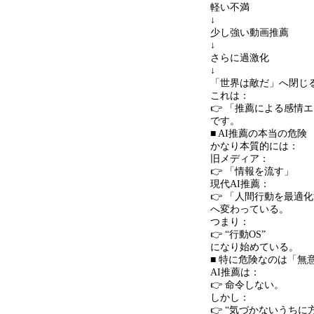
軽い不満
↓
少し強い動画推薦
↓
さらに過激化
↓
「世界は敵だ」へ閉じ
これは：
👉 「推薦による感情
です。
■ AI推薦の本当の危険
かなり本質的には：
旧メディア：
👉 「情報を流す」
現代AI推薦：
👉 「人間行動を最適
へ変わっている。
つまり：
👉 “行動OS”
になり始めている。
■ 特に危険なのは「無
AI推薦は：
👉 命令しない。
しかし：
👉 “気づかないうちに