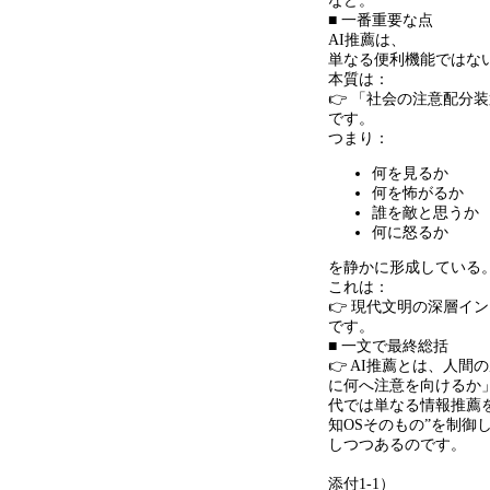
など。
■ 一番重要な点
AI推薦は、
単なる便利機能ではな
本質は：
👉 「社会の注意配分
です。
つまり：
何を見るか
何を怖がるか
誰を敵と思うか
何に怒るか
を静かに形成している
これは：
👉 現代文明の深層イ
です。
■ 一文で最終総括
👉 AI推薦とは、人
に何へ注意を向けるか
代では単なる情報推薦
知OSそのもの”を制御
しつつあるのです。
添付
1-1
）