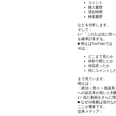
コメント
購入履歴
滞在時間
検索履歴
などを分析します。
そして：
👉 「この人は次に何
を確率計算する。
■ 例えばYouTubeでは
AIは：
どこまで見たか
何秒で閉じたか
何回戻ったか
何にコメントし
まで見ています。
例えば：
「政治 + 怒り + 陰謀
への反応率が高いと判
👉 似た動画をさらに
■ なぜAI推薦は強力な
ここが重要です。
従来メディア：