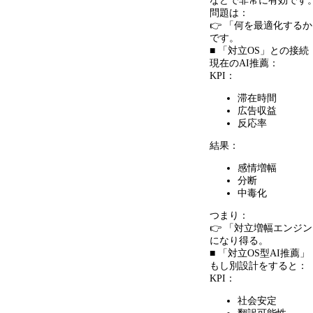
などで非常に有効です
問題は：
👉 「何を最適化する
です。
■ 「対立OS」との接続
現在のAI推薦：
KPI：
滞在時間
広告収益
反応率
結果：
感情増幅
分断
中毒化
つまり：
👉 「対立増幅エンジ
になり得る。
■ 「対立OS型AI推薦」
もし別設計をすると：
KPI：
社会安定