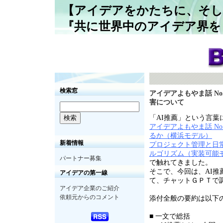
【アイデアをかたちに、そし
『共に世界中のアイデア界を
検索窓
アイデアよもやま話 No.
害について
「
AI
推薦」という言葉
アイデアよもやま話
No
るか（横浜モデル）
新着情報
プロジェクト管理と日常生
ルゴリズム（実装可能
パートナー募集
で触れてきました。
そこで、今回は、
AI
推
アイデアの第一線
て、チャットＧＰＴで
アイデア企業のご紹介
依頼元からのコメント
添付全般の要約は以下
■ 一文で総括