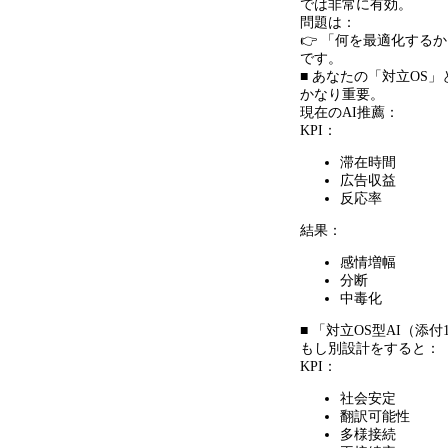
では非常に有効。
問題は：
👉 「何を最適化する
です。
■ あなたの「対立OS
かなり重要。
現在のAI推薦：
KPI：
滞在時間
広告収益
反応率
結果：
感情増幅
分断
中毒化
■ 「対立OS型AI（添付
もし別設計をすると：
KPI：
社会安定
翻訳可能性
多様接続