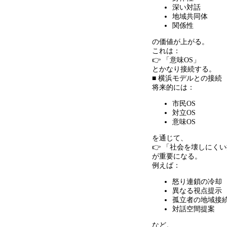
深い対話
地域共同体
関係性
の価値が上がる。
これは：
👉 「意味OS」
とかなり接続する。
■ 横浜モデルとの接続
将来的には：
市民OS
対立OS
意味OS
を通じて、
👉 「社会を壊しにく
が重要になる。
例えば：
怒り連鎖の冷却
異なる視点提示
孤立者の地域接
対話空間提案
など。