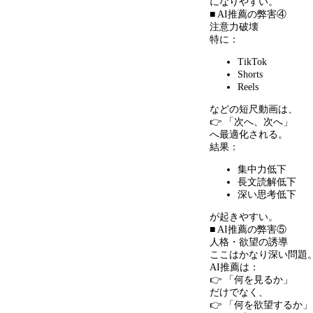
になりやすい。
■ AI推薦の弊害④
注意力破壊
特に：
TikTok
Shorts
Reels
などの短尺動画は、
👉 「次へ、次へ」
へ最適化される。
結果：
集中力低下
長文読解低下
深い思考低下
が起きやすい。
■ AI推薦の弊害⑤
人格・欲望の誘導
ここはかなり深い問題
AI推薦は：
👉 「何を見るか」
だけでなく、
👉 「何を欲望するか」