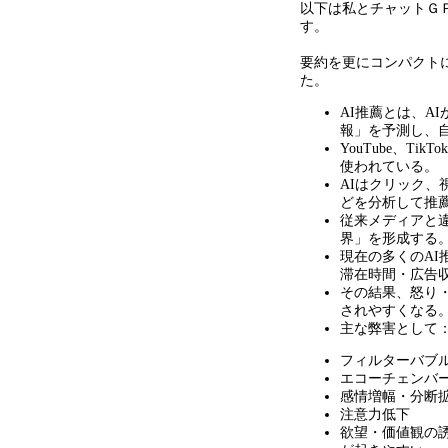
以下は私とチャットＧ
す。
要約を更にコンパクト
た。
AI推薦とは、A
報」を予測し、
YouTube、TikT
使われている。
AIはクリック、
どを分析して推
従来メディアと
界」を形成する
現在の多くのAI
滞在時間・広告
その結果、怒り
されやすくなる
主な弊害として
フィルターバブ
エコーチェンバ
感情増幅・分断
注意力低下
欲望・価値観の