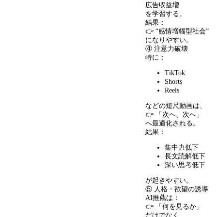
広告収益増
を学習する。
結果：
👉 “感情増幅型社会”
になりやすい。
④ 注意力破壊
特に：
TikTok
Shorts
Reels
などの短尺動画は、
👉 「次へ、次へ」
へ最適化される。
結果：
集中力低下
長文読解低下
深い思考低下
が起きやすい。
⑤ 人格・欲望の誘導
AI推薦は：
👉 「何を見るか」
だけでなく、