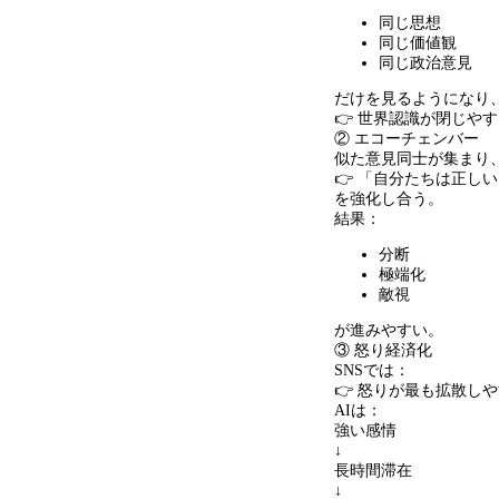
同じ思想
同じ価値観
同じ政治意見
だけを見るようになり
👉 世界認識が閉じや
② エコーチェンバー
似た意見同士が集まり
👉 「自分たちは正し
を強化し合う。
結果：
分断
極端化
敵視
が進みやすい。
③ 怒り経済化
SNSでは：
👉 怒りが最も拡散し
AIは：
強い感情
↓
長時間滞在
↓