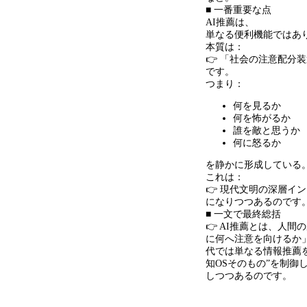
■ 一番重要な点
AI推薦は、
単なる便利機能ではあ
本質は：
👉 「社会の注意配分
です。
つまり：
何を見るか
何を怖がるか
誰を敵と思うか
何に怒るか
を静かに形成している
これは：
👉 現代文明の深層イ
になりつつあるのです
■ 一文で最終総括
👉 AI推薦とは、人
に何へ注意を向けるか
代では単なる情報推薦
知OSそのもの”を制御
しつつあるのです。