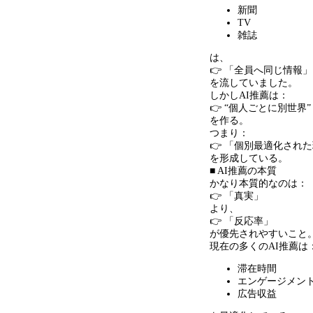
新聞
TV
雑誌
は、
👉 「全員へ同じ情報」
を流していました。
しかしAI推薦は：
👉 “個人ごとに別世界”
を作る。
つまり：
👉 「個別最適化され
を形成している。
■ AI推薦の本質
かなり本質的なのは：
👉 「真実」
より、
👉 「反応率」
が優先されやすいこと
現在の多くのAI推薦は
滞在時間
エンゲージメン
広告収益