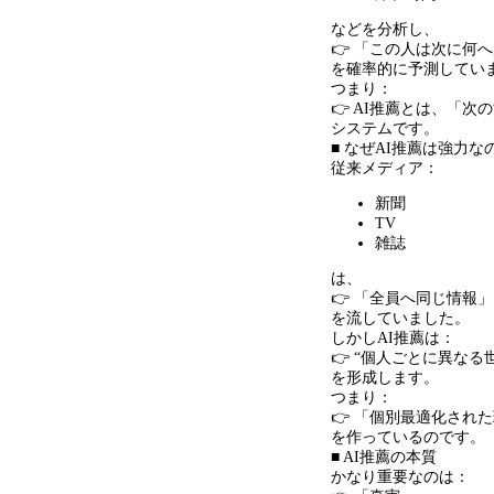
などを分析し、
👉 「この人は次に何
を確率的に予測してい
つまり：
👉 AI推薦とは、「
システムです。
■ なぜAI推薦は強力な
従来メディア：
新聞
TV
雑誌
は、
👉 「全員へ同じ情報」
を流していました。
しかしAI推薦は：
👉 “個人ごとに異なる
を形成します。
つまり：
👉 「個別最適化され
を作っているのです。
■ AI推薦の本質
かなり重要なのは：