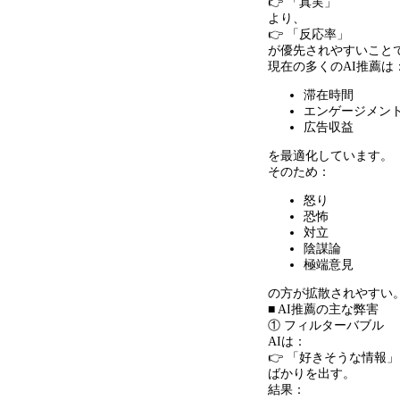
👉 「真実」
より、
👉 「反応率」
が優先されやすいこと
現在の多くのAI推薦は
滞在時間
エンゲージメン
広告収益
を最適化しています。
そのため：
怒り
恐怖
対立
陰謀論
極端意見
の方が拡散されやすい
■ AI推薦の主な弊害
① フィルターバブル
AIは：
👉 「好きそうな情報」
ばかりを出す。
結果：