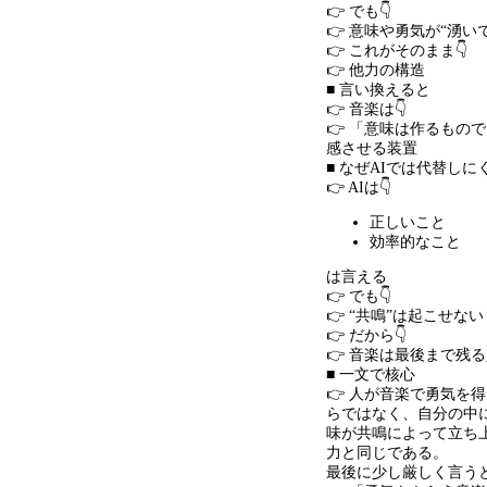
👉 でも👇
👉 意味や勇気が
“
湧い
👉 これがそのまま👇
👉 他力の構造
■ 言い換えると
👉 音楽は👇
👉 「意味は作るもの
感させる装置
■ なぜ
AI
では代替しに
👉 AIは👇
正しいこと
効率的なこと
は言える
👉 でも👇
👉 “共鳴
”
は起こせない
👉 だから👇
👉 音楽は最後まで残
■ 一文で核心
👉 人が音楽で勇気を
らではなく、自分の中
味が共鳴によって立ち
力と同じである。
最後に少し厳しく言うと