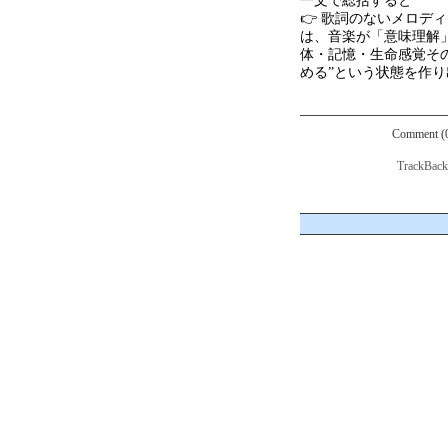
一文で総括すると
👉 歌詞のないメロデ
は、音楽が「意味理解
体・記憶・生命感覚そ
める
”
という状態を作り
Comment (
TrackBac