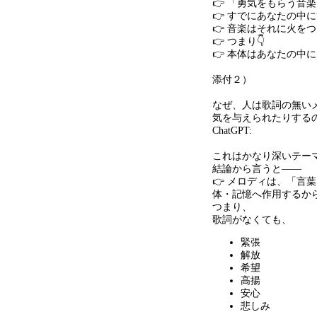
👉 「勇気をもらう音
👉 すでにあなたの中に
👉 音楽はそれに火を
👉 つまり👇
👉 本体はあなたの中
添付２）
なぜ、人は歌詞の無い
気を与えられたりする
ChatGPT:
これはかなり深いテー
結論から言うと
——
👉 メロディは、「言
体・記憶へ作用するか
つまり、
歌詞がなくても、
緊張
解放
希望
高揚
安心
悲しみ