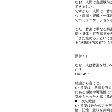
なお、人間は言語以前
てきました。
ですから、人間は、音
心・高揚・警戒・一体
でコミュニケーション
また、音楽は単なる娯
情・身体・存在感覚を
「まだ進める」という
る“意味
OS
的装置
”
とも
添付１）
なぜ、人は音楽を聴い
か？
ChatGPT:
結論から言うと、
👉 音楽は「意味を与
にある感情や可能性に
“
気をもらったと感じる
■ 一文で総括
👉 音楽は外から力を
情・記憶・意味を共鳴