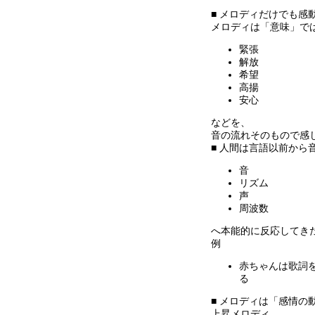
■ メロディだけでも感
メロディは「意味」で
緊張
解放
希望
高揚
安心
などを、
音の流れそのもので感
■ 人間は言語以前から
音
リズム
声
周波数
へ本能的に反応してき
例
赤ちゃんは歌詞
る
■ メロディは「感情の
上昇メロディ