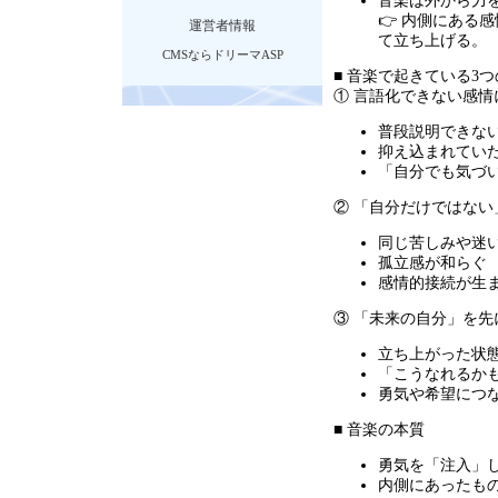
音楽は外から力
👉 内側にある
運営者情報
て立ち上げる。
CMSならドリーマASP
■ 音楽で起きている
3
つ
① 言語化できない感情
普段説明できな
抑え込まれてい
「自分でも気づ
② 「自分だけではない
同じ苦しみや迷
孤立感が和らぐ
感情的接続が生
③ 「未来の自分」を先
立ち上がった状
「こうなれるか
勇気や希望につ
■ 音楽の本質
勇気を「注入」
内側にあったも