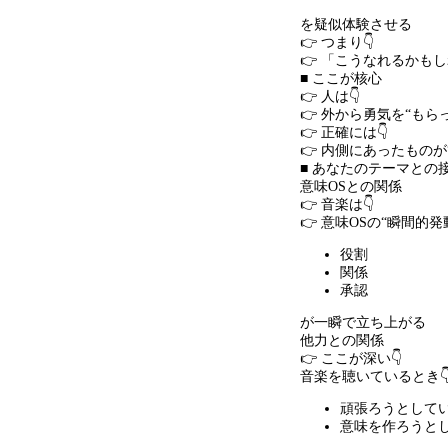
を疑似体験させる
👉 つまり👇
👉 「こうなれるかも
■ ここが核心
👉 人は👇
👉 外から勇気を
“
もら
👉 正確には👇
👉 内側にあったものが
■ あなたのテーマとの
意味
OS
との関係
👉 音楽は👇
👉 意味
OS
の
“
瞬間的発
役割
関係
承認
が一瞬で立ち上がる
他力との関係
👉 ここが深い👇
音楽を聴いているとき
頑張ろうとして
意味を作ろうと