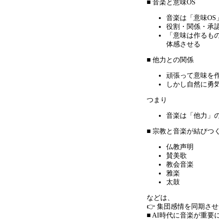
■ 音楽と意味
OS
音楽は「意味
OS
役割・関係・承
「意味は作るも
体感させる
■ 他力との関係
頑張って意味を
しかし自然に勇
つまり
音楽は「他力」
■ 宗教と音楽が結びつ
仏教声明
賛美歌
教会音楽
雅楽
太鼓
などは、
👉 集団感情を同期さ
■ AI時代に音楽が重要