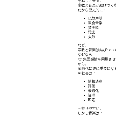
を感じさせる。
宗教と音楽が結びつく
だから歴史的に：
仏教声明
教会音楽
賛美歌
雅楽
太鼓
など、
宗教と音楽は結びつい
なぜなら：
👉 集団感情を同期さ
から。
AI時代に逆に重要にな
AI社会は：
情報過多
評価
最適化
論理
即応
へ寄りやすい。
しかし音楽は：