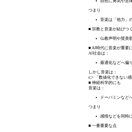
自然に勇気や意
つまり
音楽は「他力」
■ 宗教と音楽が結びつ
仏教声明や賛美
■ AI時代に音楽が重要
AI社会は：
最適化などへ偏
しかし音楽は：
👉 「数値化できない
■ 神経科学的にも
音楽は：
ドーパミンなど
つまり
感情などを同時
■ 一番重要な点