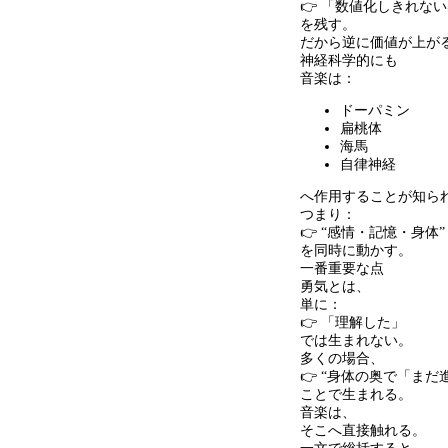
👉 「数値化しきれな
を残す。
だから逆に価値が上が
神経科学的にも
音楽は：
ドーパミン
扁桃体
海馬
自律神経
へ作用することが知ら
つまり：
👉 “感情・記憶・身体
”
を同時に動かす。
一番重要な点
勇気とは、
単に：
👉 「理解した」
では生まれない。
多くの場合、
👉 “身体の奥で「ま
ことで生まれる。
音楽は、
そこへ直接触れる。