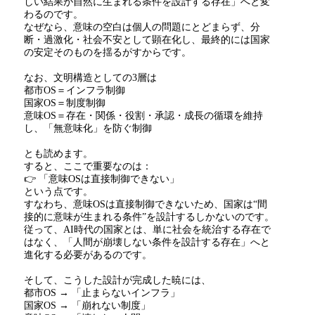
しい結果が自然に生まれる条件を設計する存在」へと変
わるのです。
なぜなら、意味の空白は個人の問題にとどまらず、分
断・過激化・社会不安として顕在化し、最終的には国家
の安定そのものを揺るがすからです。
なお、文明構造としての
3
層は
都市
OS
＝インフラ制御
国家
OS
＝制度制御
意味
OS
＝存在・関係・役割・承認・成長の循環を維持
し、「無意味化」を防ぐ制御
とも読めます。
すると、ここで重要なのは：
👉 「意味
OS
は直接制御できない」
という点です。
すなわち、意味
OS
は直接制御できないため、国家は“間
接的に意味が生まれる条件”を設計するしかないのです。
従って、
AI
時代の国家とは、単に社会を統治する存在で
はなく、「人間が崩壊しない条件を設計する存在」へと
進化する必要があるのです。
そして、こうした設計が完成した暁には、
都市
OS
→ 「止まらないインフラ」
国家
OS
→ 「崩れない制度」