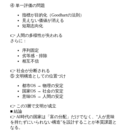
④ 単一評価の問題
指標が目的化（
Goodhart
の法則）
見えない価値が消える
短期志向化
👉 人間の多様性が失われる
さらに：
序列固定
劣等感・排除
相互不信
👉 社会が分断される
⑤ 文明構造としての位置づけ
都市
OS →
物理の安定
国家
OS →
社会の安定
意味
OS →
人間の安定
👉 この
3
層で文明が成立
■ 結論
👉 AI時代の国家は「富の分配」だけでなく、
“
人が意味
を持たずにいられない構造
”
を設計することが本質課題と
なる。