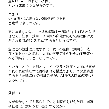
意味
OS
→ 「壊れない人間」
という成果につながるのです。
つまり：
👉 文明とは“壊れない
3
層構造”である
と定義できるのです。
更に重要なのは、この
3
層構造は一度設計すれば終わりで
はなく、社会・技術・価値観の変化に応じて継続的に更
新される
“
動的システム
”
であるという点です。
逆にこの設計に失敗すれば、意味の空白は無関心・依
存・過激化へと流れ、人間の不安定化が社会の不安定化
へと直結することになるのです。
ということで、文明とは、インフラ・制度・人間の
3
層が
それぞれ崩壊せずに維持される構造であり、その最終層
である「意味
OS
」の設計こそが、
AI
時代の国家の核心と
なるのです。
添付１）
人が働かなくても暮らしていける時代を迎えた時、国家
や社会は、意味をどう設計するのか？