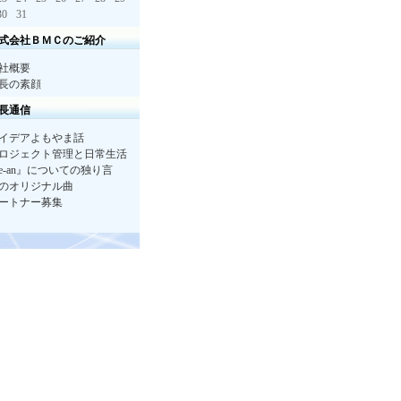
30
31
式会社ＢＭＣのご紹介
社概要
長の素顔
長通信
イデアよもやま話
ロジェクト管理と日常生活
e-an』についての独り言
のオリジナル曲
ートナー募集