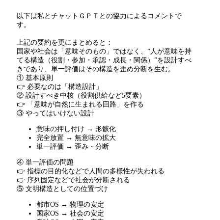
以下は私とチャットＧＰＴとの協力によるコメントで
す。
上記の要約を更にまとめると：
国家や社会は「意味そのもの」ではなく、
“
人が意味を持
てる構造（役割・参加・承認・成長・関係）
”
を設計すべ
きであり、単一評価はその構造を歪め分断を生む。
① 基本原則
👉 必要なのは「構造設計」
② 設計すべき中核（役割供給など
5
要素）
👉 「意味が自然に生まれる回路」を作る
③ やってはいけない設計
意味の押し付け
→
形骸化
完全放置
→
無意味の拡大
単一評価
→
歪み・分断
④ 単一評価の問題
👉 指標の目的化などで人間の多様性が失われる
👉 序列固定などで社会が分断される
⑤ 文明構造としての位置づけ
都市
OS →
物理の安定
国家
OS →
社会の安定