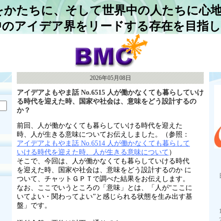
をかたちに、そして世界中の人たちに心
中のアイデア界をリードする存在を目指
2026年05月08日
アイデアよもやま話 No.6515 人が働かなくても暮らしていけ
る時代を迎えた時、国家や社会は、意味をどう設計するの
か？
前回、人が働かなくても暮らしていける時代を迎えた
時、人が生きる意味についてお伝えしました。（参照：
アイデアよもやま話 No.6514 人が働かなくても暮らして
いける時代を迎えた時、人が生きる意味について
）
そこで、今回は、人が働かなくても暮らしていける時代
を迎えた時、国家や社会は、意味をどう設計するのか に
ついて、チャットＧＰＴで調べた結果をお伝えします。
なお、ここでいうところの「意味」とは、「人が
“
ここに
いてよい・関わってよい
”
と感じられる状態を生み出す基
盤」です。