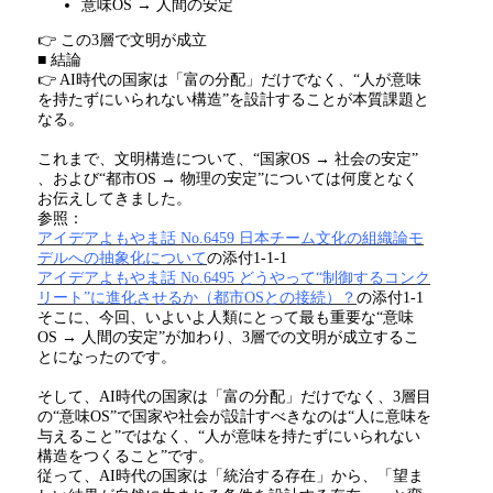
意味
OS →
人間の安定
👉 この
3
層で文明が成立
■ 結論
👉 AI時代の国家は「富の分配」だけでなく、
“
人が意味
を持たずにいられない構造
”
を設計することが本質課題と
なる。
これまで、文明構造について、“国家
OS →
社会の安定”
、および“都市
OS →
物理の安定”については何度となく
お伝えしてきました。
参照：
アイデアよもやま話 No.6459 日本チーム文化の組織論モ
デルへの抽象化について
の添付
1-1-1
アイデアよもやま話 No.6495 どうやって“制御するコンク
リート”に進化させるか（都市OSとの接続）？
の添付
1-1
そこに、今回、いよいよ人類にとって最も重要な“意味
OS →
人間の安定”が加わり、
3
層での文明が成立するこ
とになったのです。
そして、
AI
時代の国家は「富の分配」だけでなく、
3
層目
の“意味
OS
”で国家や社会が設計すべきなのは
“
人に意味を
与えること
”
ではなく、
“
人が意味を持たずにいられない
構造をつくること
”
です。
従って、
AI
時代の国家は「統治する存在」から、「望ま