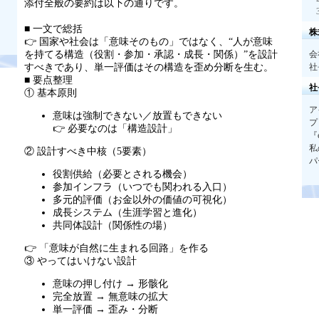
添付全般の要約は以下の通りです。
■ 一文で総括
株
👉 国家や社会は「意味そのもの」ではなく、
“
人が意味
を持てる構造（役割・参加・承認・成長・関係）
”
を設計
会
すべきであり、単一評価はその構造を歪め分断を生む。
社
■ 要点整理
社
① 基本原則
ア
意味は強制できない／放置もできない
プ
👉 必要なのは「構造設計」
『
私
② 設計すべき中核（
5
要素）
パ
役割供給（必要とされる機会）
参加インフラ（いつでも関われる入口）
多元的評価（お金以外の価値の可視化）
成長システム（生涯学習と進化）
共同体設計（関係性の場）
👉 「意味が自然に生まれる回路」を作る
③ やってはいけない設計
意味の押し付け
→
形骸化
完全放置
→
無意味の拡大
単一評価
→
歪み・分断