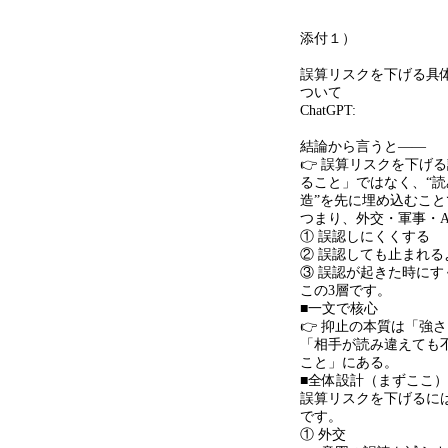
添付１）
誤算リスクを下げる具
ついて
ChatGPT:
結論から言うと
——
👉 誤算リスクを下げ
ること」ではなく、
“
読
造
”
を先に埋め込むこと
つまり、外交・軍事・
A
①
誤認しにくくする
②
誤認しても止まれる
③
誤認が起きた時にす
この
3
層です。
■一文で核心
👉 抑止の本質は「強
「相手が読み違えても
こと」にある。
■全体設計（まずここ）
誤算リスクを下げるに
です。
① 外交