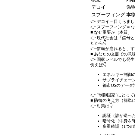
デコイ
偽
スプーフィング
本
👉 デコイ＝目くらまし
👉 スプーフィング＝
■ なぜ重要か（本質）
👉 現代社会は「信号
だから👇
👉 信頼が崩れると、
■ あなたの文脈での意
👉 国家レベルでも発
例えば👇
エネルギー制御
サプライチェー
都市
OS
のデータ
👉 “制御国家
”
にとって
■ 防御の考え方（簡単
👉 対策は👇
認証（誰が送っ
暗号化（中身を
多重確認（
1
つの