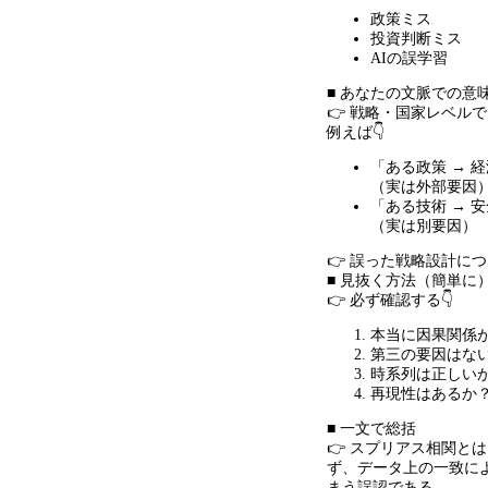
政策ミス
投資判断ミス
AIの誤学習
■ あなたの文脈での意
👉 戦略・国家レベル
例えば👇
「ある政策
→
経
（実は外部要因
「ある技術
→
安
（実は別要因）
👉 誤った戦略設計に
■ 見抜く方法（簡単に
👉 必ず確認する👇
本当に因果関係
第三の要因はな
時系列は正しい
再現性はあるか
■ 一文で総括
👉 スプリアス相関と
ず、データ上の一致に
まう誤認である。