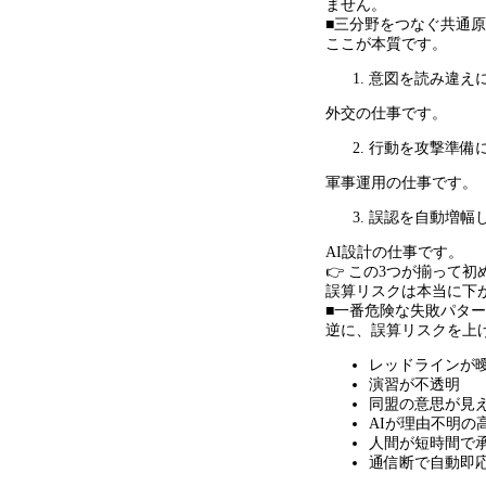
ません。
■三分野をつなぐ共通
ここが本質です。
意図を読み違え
外交の仕事です。
行動を攻撃準備
軍事運用の仕事です。
誤認を自動増幅
AI設計の仕事です。
👉 この
3
つが揃って初
誤算リスクは本当に下
■一番危険な失敗パタ
逆に、誤算リスクを上
レッドラインが
演習が不透明
同盟の意思が見
AIが理由不明の
人間が短時間で
通信断で自動即