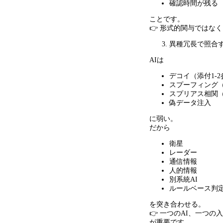
確認時間が残る
ことです。
👉 形式的関与ではな
異種冗長で照合
AIは
デコイ（添付
1-2
スプーフィング
スプリアス相関
偽データ注入
に弱い。
だから
衛星
レーダー
通信情報
人的情報
別系統
AI
ルールベース判
を突き合わせる。
👉 一つの
AI
、一つの入
が重要です。