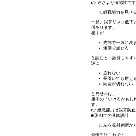
👉 速さより確認性で
継戦能力を見せ
一見、誤算リスク低下
係あります。
相手が
先制で一気に決
短期で崩せる
と読むと、誤算しやす
逆に
崩れない
長引いても耐え
同盟が切れない
と見せれば、
相手の「いけるかもし
す。
👉 継戦能力は誤算防
■③ AIでの具体設計
AIを発射判断か
最優先はこれです。