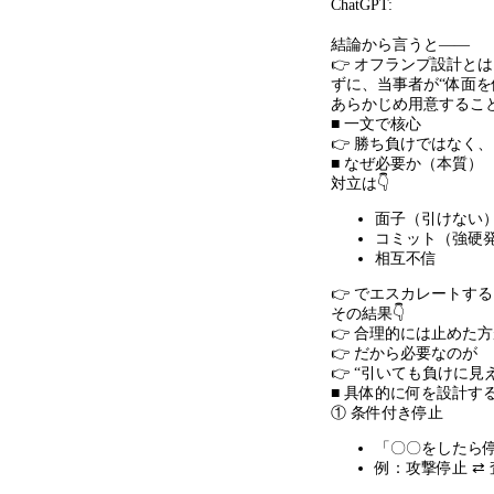
ChatGPT:
結論から言うと
——
👉 オフランプ設計と
ずに、当事者が
“
体面を
あらかじめ用意するこ
■ 一文で核心
👉 勝ち負けではなく
■ なぜ必要か（本質）
対立は👇
面子（引けない
コミット（強硬
相互不信
👉 でエスカレートする
その結果👇
👉 合理的には止めた
👉 だから必要なのが
👉 “引いても負けに見
■ 具体的に何を設計す
① 条件付き停止
「〇〇をしたら
例：攻撃停止
⇄