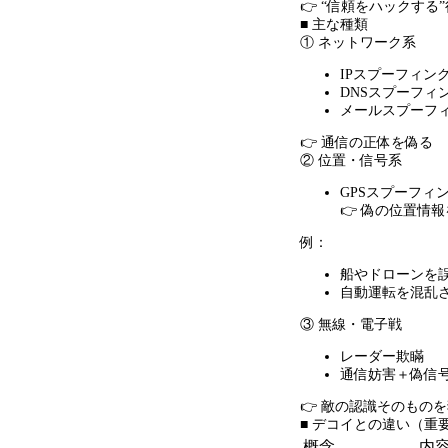
👉 “信頼をハックする
”
■ 主な種類
① ネットワーク系
IPスプーフィン
DNSスプーフィ
メールスプーフ
👉 通信の正体を偽る
② 位置・信号系
GPSスプーフィ
👉 偽の位置情
例：
船やドローンを
自動運転を混乱
③ 無線・電子戦
レーダー欺瞞
通信妨害＋偽信
👉 敵の認識そのもの
■ デコイとの違い（重
概念
内