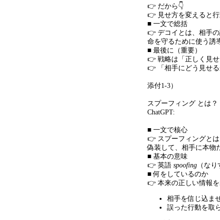
👉 だから👇
👉 見せ方を変えると
■ 一文で総括
👉 デコイとは、相手
命を守るために使う誘
■ 最後に（重要）
👉 戦略は「正しく見
👉 「相手にどう見せ
添付
1-3）
スプーフィング とは？
ChatGPT:
■ 一文で核心
👉 スプーフィングと
偽装して、相手に本物
■ 基本の意味
👉 英語
spoofing
（なり
■ 何をしているのか
👉 本来の正しい情報を
相手を信じ込ま
誤った行動を取