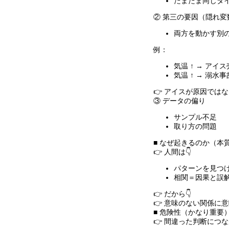
たまたま同じタ
② 第三の要因（隠れ変
両方を動かす別
例：
気温
↑ →
アイス
気温
↑ →
溺水事
👉 アイスが原因では
③ データの偏り
サンプル不足
取り方の問題
■ なぜ起きるのか（本
👉 人間は👇
パターンを見つ
相関＝因果と誤
👉 だから👇
👉 意味のない関係に
■ 危険性（かなり重要
👉 間違った判断につ