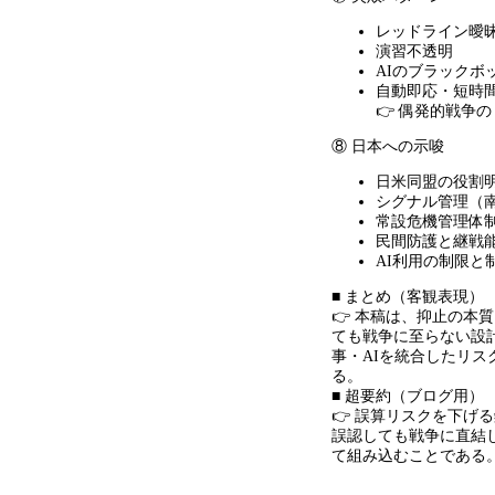
レッドライン曖
演習不透明
AIのブラックボ
自動即応・短時
👉 偶発的戦争
⑧ 日本への示唆
日米同盟の役割
シグナル管理（
常設危機管理体
民間防護と継戦
AI利用の制限と
■ まとめ（客観表現）
👉 本稿は、抑止の本
ても戦争に至らない設
事・
AI
を統合したリス
る。
■ 超要約（ブログ用）
👉 誤算リスクを下げ
誤認しても戦争に直結
て組み込むことである