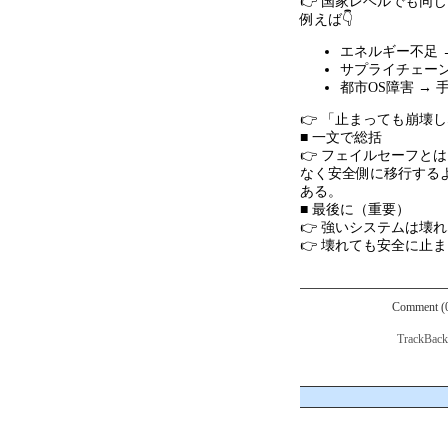
👉 国家レベルでも同じ
例えば👇
エネルギー不足
サプライチェー
都市
OS
障害
→
👉 「止まっても崩壊
■ 一文で総括
👉 フェイルセーフと
なく安全側に移行する
ある。
■ 最後に（重要）
👉 強いシステムは壊
👉 壊れても安全に止
Comment (
TrackBac