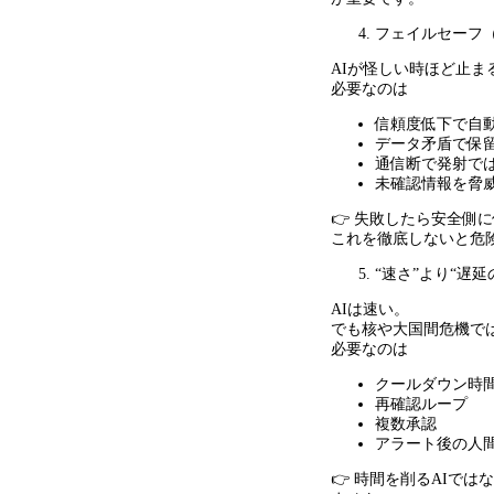
フェイルセーフ
AIが怪しい時ほど止ま
必要なのは
信頼度低下で自
データ矛盾で保
通信断で発射で
未確認情報を脅
👉 失敗したら安全側
これを徹底しないと危
“速さ
”
より
“
遅延
AIは速い。
でも核や大国間危機で
必要なのは
クールダウン時
再確認ループ
複数承認
アラート後の人
👉 時間を削る
AI
ではな