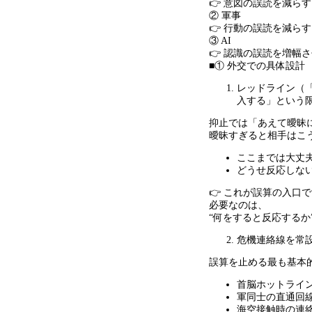
👉 意図の誤読を減らす
② 軍事
👉 行動の誤読を減らす
③ AI
👉 認識の誤読を増幅
■① 外交での具体設計
レッドライン（
入する」という
抑止では「あえて曖昧
曖昧すぎると相手はこ
ここまでは大丈
どうせ反応しな
👉 これが誤算の入口
必要なのは、
“
何をすると反応するか
危機連絡線を常
誤算を止める最も基本
首脳ホットライ
軍同士の直通回
海空接触時の連