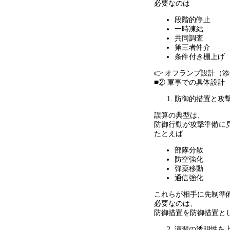
必要なのは
段階的停止
一時凍結
共同調査
第三者仲介
条件付き棚上げ
👉 オフランプ設計（
■② 軍事での具体設計
防御的措置と攻
誤算の典型は、
防御行動が攻撃準備に
たとえば
部隊分散
防空強化
弾薬移動
通信強化
これらが相手に先制準
必要なのは、
防御措置を防御措置と
演習の透明性を