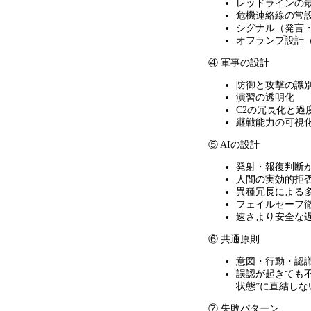
レッドラインの
危機連絡線の常
シグナル（発言
オフランプ設計
④ 軍事の設計
防御と攻撃の識
演習の透明化
C2の冗長化と過
継戦能力の可視
⑤ AIの設計
発射・報復判断
人間の実効的拒
異種冗長による
フェイルセーフ
速さより安全な
⑥ 共通原則
意図・行動・認
誤認が起きても
状態
”
に直結しな
⑦ 失敗パターン