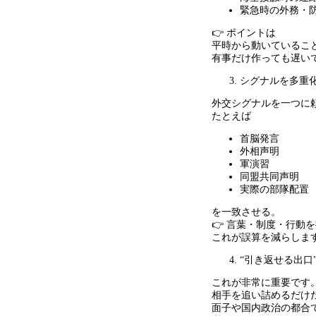
緊急時の外務・
👉 ポイントは
平時から動いているこ
有事だけ作っても遅い
シグナルを多重
外交シグナルを一つに
たとえば
首脳発言
外相声明
軍演習
同盟共同声明
実際の部隊配置
を一致させる。
👉 言葉・制度・行動
これが誤算を減らしま
“引き返せる出口
これが非常に重要です
相手を追い詰めるだけ
面子や国内政治の都合