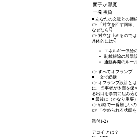
面子が邪魔
一発勝負
■ あなたの文脈との接
👉 「対立を回す国家
なぜなら👇
👉 対立は止めるので
具体的には👇
エネルギー供給
制裁解除の段階
通航再開のルー
👉 すべてオフランプ
■ 一文で総括
👉 オフランプ設計と
に、当事者が体面を保
る出口を事前に組み込
■ 最後に（かなり重要
👉 戦略で一番難しい
👉 「やめられる状態
添付
1-2
）
デコイ とは？