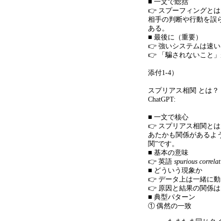
■ 一文で総括
👉 スプーフィングと
相手の判断や行動を誤
ある。
■ 最後に（重要）
👉 強いシステムは速
👉 「騙されないこと
添付
1-4
）
スプリアス相関 とは？
ChatGPT:
■ 一文で核心
👉 スプリアス相関と
あたかも関係があるよ
関
”
です。
■ 基本の意味
👉 英語
spurious correla
■ どういう現象か
👉 データ上は一緒に動
👉 原因と結果の関係
■ 典型パターン
① 偶然の一致