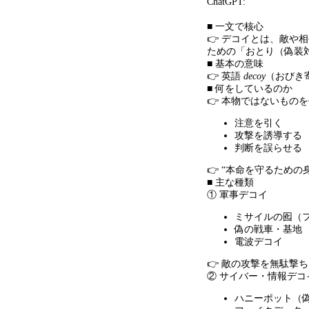
ChatGPT:
■ 一文で核心
👉 デコイとは、敵や
ための「おとり（偽装
■ 基本の意味
👉 英語
decoy
（おびき
■ 何をしているのか
👉 本物ではないものを
注意を引く
攻撃を誘導する
判断を誤らせる
👉 “本命を守るための
■ 主な種類
① 軍事デコイ
ミサイルの囮（
偽の戦車・基地
電波デコイ
👉 敵の攻撃を無駄撃
② サイバー・情報デコ
ハニーポット（