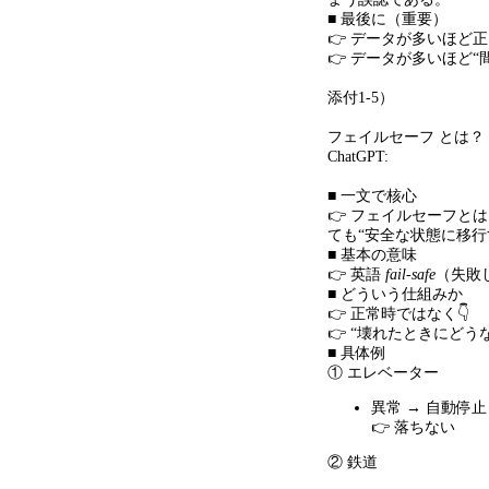
■ 最後に（重要）
👉 データが多いほど
👉 データが多いほど
“
添付
1-5
）
フェイルセーフ とは？
ChatGPT:
■ 一文で核心
👉 フェイルセーフと
ても
“
安全な状態に移行
■ 基本の意味
👉 英語
fail-safe
（失敗
■ どういう仕組みか
👉 正常時ではなく👇
👉 “壊れたときにどう
■ 具体例
① エレベーター
異常
→
自動停止
👉 落ちない
② 鉄道