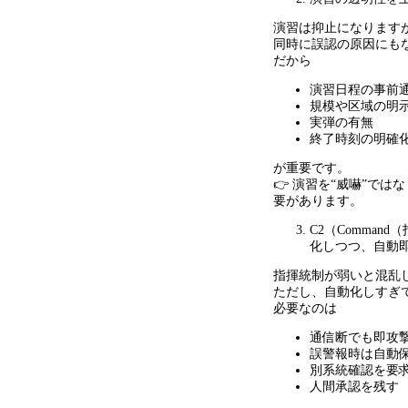
演習は抑止になります
同時に誤認の原因にも
だから
演習日程の事前
規模や区域の明
実弾の有無
終了時刻の明確
が重要です。
👉 演習を
“
威嚇
”
ではな
要があります。
C2（
Command
（
化しつつ、自動
指揮統制が弱いと混乱
ただし、自動化しすぎ
必要なのは
通信断でも即攻
誤警報時は自動
別系統確認を要
人間承認を残す