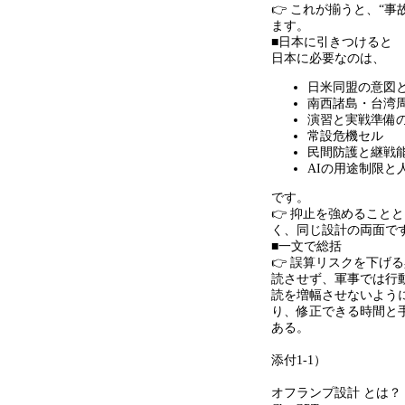
👉 これが揃うと、
“
事
ます。
■日本に引きつけると
日本に必要なのは、
日米同盟の意図
南西諸島・台湾
演習と実戦準備
常設危機セル
民間防護と継戦
AIの用途制限と
です。
👉 抑止を強めること
く、同じ設計の両面で
■一文で総括
👉 誤算リスクを下げ
読させず、軍事では行
読を増幅させないよう
り、修正できる時間と
ある。
添付
1-1
）
オフランプ設計 とは？