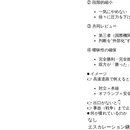
② 段階的縮小
一気にやめない
徐々に圧力を下
③ 共同レビュー
第三者（国際機
判断を
“
外部化
”
④ 曖昧性の確保
完全勝利・完全
双方が「勝った
■ イメージ
👉 高速道路で例えると
対立＝本線
オフランプ＝安
👉 出口がないと👇
👉 事故（戦争）まで
■ 何が優れているのか
なし
エスカレーション継