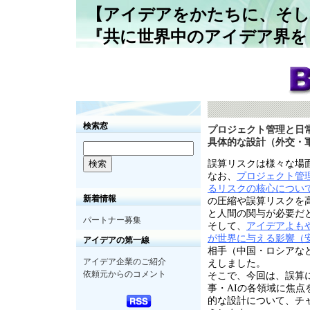
【アイデアをかたちに、そし
『共に世界中のアイデア界を
検索窓
プロジェクト管理と日常生
具体的な設計（外交・軍
誤算リスクは様々な場
なお、
プロジェクト管理と
るリスクの核心につい
新着情報
の圧縮や誤算リスクを
と人間の関与が必要だ
パートナー募集
そして、
アイデアよもやま
が世界に与える影響（
アイデアの第一線
相手（中国・ロシアなど
アイデア企業のご紹介
えしました。
依頼元からのコメント
そこで、今回は、誤算
事・
AI
の各領域に焦点
的な設計について、チ