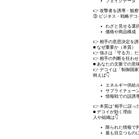
フェイクデータ
👉 攻撃者を誘導・観
③ ビジネス・戦略デコ
わざと見せる選
価格や商品構成
👉 相手の意思決定を
■ なぜ重要か（本質）
👉 強さは「守る力」
👉 相手の判断を狂わ
■ あなたの文脈での意
👉 デコイは「制御国
例えば👇
エネルギー供給
サプライチェー
情報戦での誤誘
👉 本質は
“
相手に誤っ
■ デコイが効く理由
人や組織は👇
限られた情報で
最も目立つもの