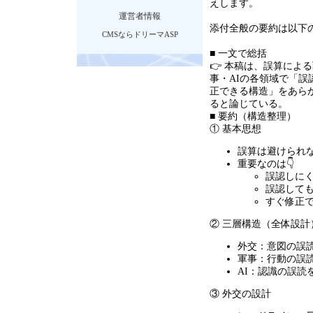
えします。
運営者情報
添付全般の要約は以下
CMSならドリーマASP
■ 一文で総括
👉 本稿は、誤算によ
事・
AI
の各領域で「誤
正できる構造」をあら
ると論じている。
■ 要約（構造整理）
① 基本思想
誤算は避けられ
重要なのは👇
誤認しに
誤認して
すぐ修正
② 三層構造（全体設計
外交：意図の誤
軍事：行動の誤
AI：認識の誤読
③ 外交の設計