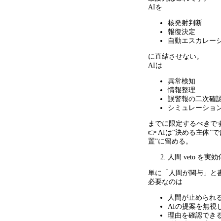
AIを
核発射判断
報復決定
自動エスカレー
に直結させない。
AIは
異常検知
情報整理
誤警報の二次確
シミュレーショ
までに限定するべきで
👉 AIは
“
決める主体
”
で
置
”
に留める。
人間
veto
を実効
単に「人間が関与」と
必要なのは
人間が止められ
AIの提案を無視
理由を確認でき