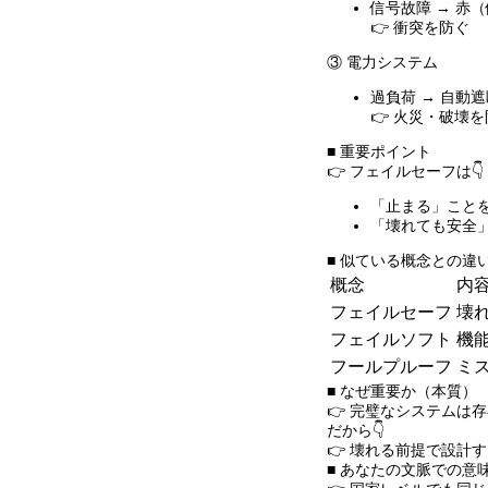
信号故障
→
赤（
👉 衝突を防ぐ
③ 電力システム
過負荷
→
自動遮
👉 火災・破壊
■ 重要ポイント
👉 フェイルセーフは👇
「止まる」こと
「壊れても安全
■ 似ている概念との違
概念
内
フェイルセーフ
壊
フェイルソフト
機
フールプルーフ
ミ
■ なぜ重要か（本質）
👉 完璧なシステムは
だから👇
👉 壊れる前提で設計
■ あなたの文脈での意