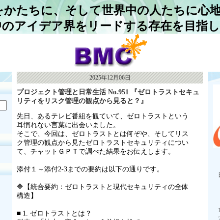
をかたちに、そして世界中の人たちに心
中のアイデア界をリードする存在を目指
2025年12月06日
プロジェクト管理と日常生活 No.951 『ゼロトラストセキュ
リティをリスク管理の観点から見ると？』
先日、あるテレビ番組を観ていて、ゼロトラストという
耳慣れない言葉に出会いました。
そこで、今回は、ゼロトラストとは何ぞや、そしてリス
ク管理の観点から見たゼロトラストセキュリティについ
て、チャットＧＰＴで調べた結果をお伝えします。
添付１～添付
2-3
までの要約は以下の通りです。
🔷【統合要約：ゼロトラストと現代セキュリティの全体
構造】
■ 1. ゼロトラストとは？