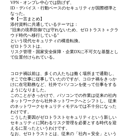
VPN
・オンプレ中心では防げず、
ID
・デバイス・行動ベースのセキュリティが国際標準と
なった。
🔷【一言まとめ】
添付資料に共通しているテーマは：
“旧来の境界防御では守れないため、ゼロトラスト＋クラ
ウド時代へ移行している
”
という現代セキュリティの構造転換。
ゼロトラストは、
リスク管理・国家安全保障・企業
DX
に不可欠な基盤とし
て位置付けられている。
コロナ禍以前は、多くの人たちは働く場所まで通勤し、
そこで仕事に従事していたのですが、コロナ禍をきっか
けに在宅勤務など、社外でパソコンを使って仕事をする
ようになりました。
このことがきっかけで、パソコンでの作業は従来の社内
ネットワークから社外ネットワークへとシフトし、従来
のネットワークセキュリティモデルでは不十分になった
わけです。
こうした要因がゼロトラストセキュリティという新しい
セキュリティに関わるリスク管理を必要とする時代を迎
えるに至ったというわけです。
なお、ゼロトラストとは、従来の「社内＝安全」という