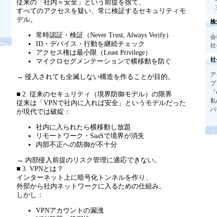
従来の「社内＝安全」という前提を捨て、
すべてのアクセスを疑い、常に検証するセキュリティモ
デル。
株
常時認証・検証（
Never Trust, Always Verify
）
会
ID・デバイス・行動を継続チェック
社
アクセス権は最小限（
Least Privilege
）
社
マイクロセグメンテーションで横移動を防ぐ
ア
→ 侵入されても全滅しない構造を作ることが目的。
プ
『
■ 2. 従来のセキュリティ（境界防御モデル）の限界
私
従来は「
VPN
で社内に入れば安全」というモデルだった
パ
が現代では破綻：
社内に入られたら横移動し放題
リモートワーク・
SaaS
で境界が消失
内部不正への防御が不十分
→ 内部侵入前提のリスク管理に適応できない。
■ 3. VPNとは？
インターネット上に暗号化トンネルを作り、
外部から社内ネットワークに入るための仕組み。
しかし：
VPNアカウントの漏洩