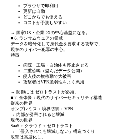
ブラウザで即利用
更新は自動
どこからでも使える
コストが予測しやすい
→ 国家
DX
・企業
DX
の中心基盤になる。
■ 6. ランサムウェアの脅威
データを暗号化して身代金を要求する攻撃で、
現在のサイバー犯罪の中心。
特徴
病院・工場・自治体も停止させる
二重恐喝（盗んだデータ公開）
侵入後の横移動で大被害
攻撃者は
VPN
脆弱性をよく悪用
→ 防御には ゼロトラストが必須。
■ 7. 全体像：現代のサイバーセキュリティ構造
従来の世界
オンプレミス
+
境界防御
+ VPN
→
内部が侵害されると壊滅
現代の世界
SaaS + クラウド
+
ゼロトラスト
→
「侵入されても壊滅しない」構造づくり
攻撃は高度化し、