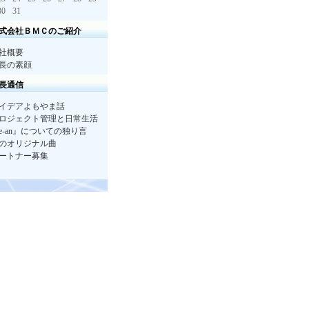
30
31
式会社ＢＭＣのご紹介
社概要
長の素顔
長通信
イデアよもやま話
ロジェクト管理と日常生活
e-an』についての独り言
のオリジナル曲
ートナー募集