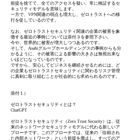
前提を捨てて、全てのアクセスを疑い、常に検証するセ
キュリティモデルを意味します。
一方で、
VPN
関連の弱点も増大し、ゼロトラストへの移
行を促しているのです。
なお、ゼロトラストセキュリティ関連の企業の被害を象
徴する最近の事例については添付３を参照下さい。
今や、世界的に被害が増大しつつあるのです。
そして、
Asahi
グループホールディングスの事例からも分
かるように、その被害による影響の大きさは無視出来な
いほどになっているのです。
ですから、安心してビジネスを継続させるためには、ど
の企業もゼロトラストセキュリティに関わるリスク管理
に真剣に取り組むことが社会的にも求められるのです。
添付１）
ゼロトラストセキュリティとは？
ChatGPT
ゼロトラストセキュリティ（
Zero Trust Security
）は、従
来のネットワークセキュリティモデルに代わる新しいア
プローチです。このアプローチでは、従来の「信頼され
た内部ネットワーク」という前提を廃止し、すべてのア