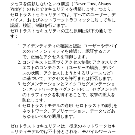
クセスを信頼しないという前提（
"Never Trust, Always
Verify"
）のもとでセキュリティを構築します。つまり、
ゼロトラストセキュリティでは、すべてのユーザー、デ
バイス、およびネットワークトラフィックに対して常に
認証、検証、制御を行います。
ゼロトラストセキュリティの主な原則は以下の通りで
す：
アイデンティティの確認と認証
:
ユーザーやデバイ
スのアイデンティティを確認し、認証すること
で、正当なアクセスを制御します。
コンテキストに基づくアクセス制御
:
アクセスリク
エストのコンテキスト（ユーザーの場所、デバイ
スの状態、アクセスしようとするリソースなど）
に基づいて、アクセスを許可または拒否します。
セグメンテーションとマイクロセグメンテーショ
ン
:
ネットワークをセグメント化し、セグメント内
のトラフィックを制御することで、攻撃の拡大を
防止します。
ゼロトラストモデルの適用
:
ゼロトラストの原則を
ネットワーク、アプリケーション、データなどあ
らゆるレベルで適用します。
ゼロトラストセキュリティは、従来のネットワークセキ
ュリティモデルでは不十分とされる、モバイルワーカー