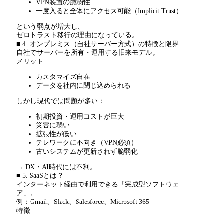
VPN装置の脆弱性
一度入ると全体にアクセス可能（
Implicit Trust
）
という弱点が増大し、
ゼロトラスト移行の理由になっている。
■ 4. オンプレミス（自社サーバー方式）の特徴と限界
自社でサーバーを所有・運用する旧来モデル。
メリット
カスタマイズ自在
データを社内に閉じ込められる
しかし現代では問題が多い：
初期投資・運用コストが巨大
災害に弱い
拡張性が低い
テレワークに不向き（
VPN
必須）
古いシステムが更新されず脆弱化
→ DX・
AI
時代には不利。
■ 5. SaaSとは？
インターネット経由で利用できる「完成型ソフトウェ
ア」。
例：
Gmail
、
Slack
、
Salesforce
、
Microsoft 365
特徴