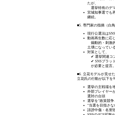
たが、
選挙特有のデマ
宮城知事選でも
継続。
■5. 専門家の指摘（白
現行公選法は
SN
動画再生数に応
煽動的・刺激的
土壌になってい
対策として、
✔
選挙関連コ
✔ SNS
プラッ
が必要と提言
■6. 立花モデルが見せ
立花氏の行動が以下を
選挙の主戦場を
外部プレイヤー
選対の台頭
選挙を
“
政策競争
“当選を目指さな
誹謗中傷・名誉
SNSのデマ拡散