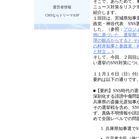
そこで、あらためて、
ニュース対策をリスク
運営者情報
紹介します。
CMSならドリーマASP
１回目は、宮城県知事
政党・神谷代表
SNS
した。（参照：
プロジェ
例に基づいた、選挙期
理の観点からすると そ
の村井知事と参政党・神
と対立 』
）
そして、今回、２回目
い選挙の
SNS
対策につ
１１月１６日（日）付
要約は以下の通りです
■【要約】
SNS
時代の選
深刻化する誹謗中傷問
兵庫県の斎藤元彦知事
その選挙戦を含め、
SN
ず、真偽不明情報や誹
めて全国レベルでの問
兵庫県知事選で
S
立花孝志氏（後