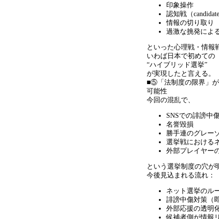
印象操作
認知戦（
candidat
情報の切り取り
過激な挑発によ
といった心理戦・情報
いわば日本で初めての
“
ハイブリッド選挙
”
が実現したと言える。
■⑤「法制度の限界」
可能性
今回の混乱で、
SNSでの誹謗中
名誉毀損
勝手連のグレー
選挙戦における
外部プレイヤー
という選挙制度の穴が
今後見込まれる流れ：
ネット選挙のル
誹謗中傷対策（
外部応援の透明
候補者側が情報