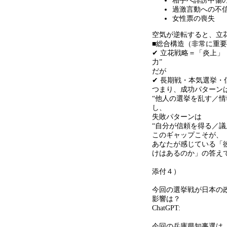
相手へ誹謗中傷
過激言動への不
女性票の喪失
空気が逆転すると、立
■総合構造（非常に重
✔ 立花戦略＝「炎上」
力
”
だが
✔ 長期戦・本気選挙・
つまり、成功パターン
“
他人の選挙を乱す／情
し、
失敗パターンは
“
自分が信頼を得る／議
このギャップこそが、
あなたが感じている「
けはあるのか」の答え
添付４）
今回の選挙戦が日本の
影響は？
ChatGPT:
今回の兵庫県知事選は