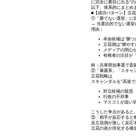
に完全に裏目に出る
”
の
以下、体系的にまとめ
■【成功パターン】立
①「勝てない選挙」に
→ 当選目的でない選挙
理由：
本命候補は
“
勝つ
立花側は
“
燃やす
メディアの関心
有権者の注目が
例：兵庫県知事選で斎
②「暴露系」「スキャ
立花戦略は
スキャンダルを
“
高速で
対立候補の疑惑
行政の不祥事
マスコミが追い
こうした争点があると
③「相手が反応すると
反立花側が激しく反応
立花の炎が倍化する構