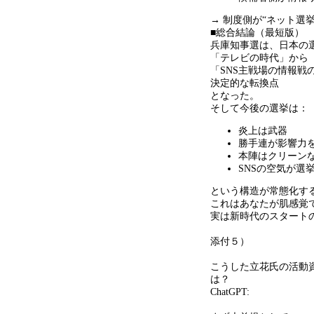
→ 制度側が
“
ネット選
■総合結論（最短版）
兵庫知事選は、日本の
「テレビの時代」から
「
SNS
主戦場の情報戦
決定的な転換点
となった。
そして今後の選挙は：
炎上は武器
勝手連が影響力
本陣はクリーン
SNSの空気が選
という構造が常態化す
これはあなたが肌感覚
実は新時代のスタート
添付５）
こうした立花氏の活動
は？
ChatGPT: