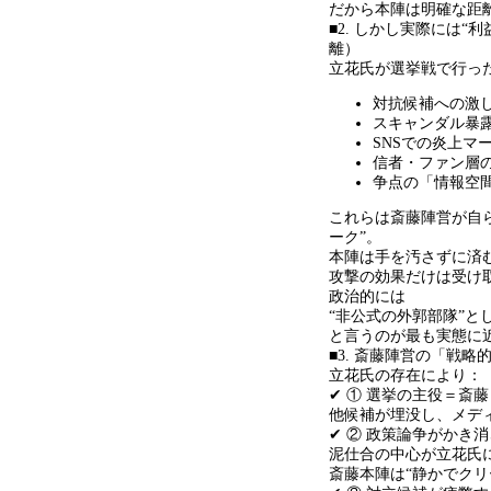
だから本陣は明確な距
■2. しかし実際には
“
利
離）
立花氏が選挙戦で行っ
対抗候補への激
スキャンダル暴
SNSでの炎上マ
信者・ファン層
争点の「情報空
これらは斎藤陣営が自
ーク
”
。
本陣は手を汚さずに済
攻撃の効果だけは受け
政治的には
“
非公式の外郭部隊
”
と
と言うのが最も実態に
■3. 斎藤陣営の「戦略
立花氏の存在により：
✔ ① 選挙の主役＝斎
他候補が埋没し、メデ
✔ ② 政策論争がかき
泥仕合の中心が立花氏
斎藤本陣は
“
静かでクリ