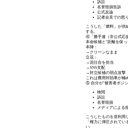
訴訟
名誉毀損告訴
公式反論
記者会見での怒
こうした「燃料」が供
する。
④「勝手連（非公式応
本命候補と
“
距離を保っ
本陣：
→
クリーンなまま
立花：
→
泥仕合を担当
→SNS
支配
→
対立候補の弱点攻撃
これは費用対効果が極
⑤ 自分が
“
被害者ポジ
検閲
訴訟
名誉毀損
メディアによる
こうしたものを逆利用
「権力に弾圧されてい
い。