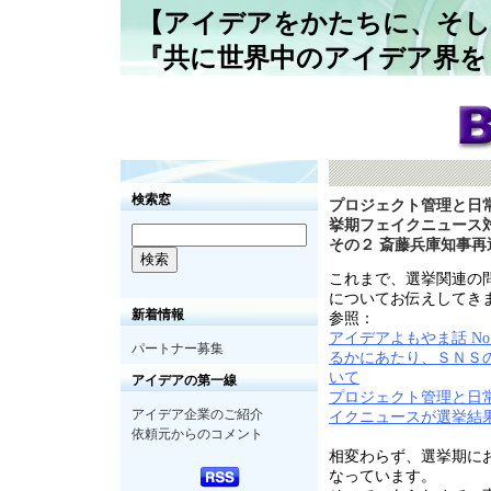
【アイデアをかたちに、そし
『共に世界中のアイデア界を
検索窓
プロジェクト管理と日常生
挙期フェイクニュース
その２ 斎藤兵庫知事再
これまで、選挙関連の
についてお伝えしてき
新着情報
参照：
アイデアよもやま話 No
パートナー募集
るかにあたり、ＳＮＳ
いて
アイデアの第一線
プロジェクト管理と日常生
アイデア企業のご紹介
イクニュースが選挙結
依頼元からのコメント
相変わらず、選挙期に
なっています。