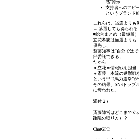
感
”
誇示
支持者へのアピ
というブランド
これらは、当選よりも
→ 落選しても得られ
■総合まとめ（最短版）
立花孝志は当選よりも
優先し、
斎藤知事は
“
自分ではで
部委託できる。
だから
🔸立花＝情報戦を担当
🔸斎藤＝本流の選挙戦
という
**“2
馬力選挙
”
が
その結果、
SNS
トラブ
に奪われた。
添付２）
斎藤陣営はどこまで立
距離の取り方）？
ChatGPT: