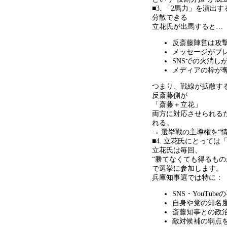
■3. 「
2
馬力」を演出す
分散できる
立花氏が出馬すると
…
反斎藤陣営は攻
メッセージがブ
SNSでの火消し
メディアの枠が
つまり、戦線が拡散す
反斎藤側が
「斎藤＋立花」
両方に対応させられる
れる。
→ 選挙戦の主導権を
“
■4. 立花氏にとって
立花氏は毎回、
“
勝てなくても得るもの
で選挙に参加します。
兵庫知事選では特に：
SNS・
YouTube
の
自身や党の知名
斎藤知事との政
敵対候補の弱点