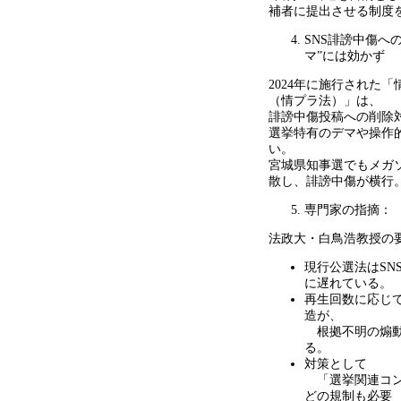
補者に提出させる制度
SNS誹謗中傷へ
マ
”
には効かず
2024年に施行された
（情プラ法）」は、
誹謗中傷投稿への削除
選挙特有のデマや操作
い。
宮城県知事選でもメガ
散し、誹謗中傷が横行
専門家の指摘：
法政大・白鳥浩教授の
現行公選法は
SN
に遅れている。
再生回数に応じ
造が、
根拠不明の煽動
る。
対策として
「選挙関連コン
どの規制も必要