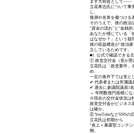
まず大前提として
――
立花孝志氏について事
し、
推測や名誉を傷つける
そのうえで、彼の政治
“
資金の流れ
”
と
“
金銭的
あなたが感じている「
はなぜか？」という疑
彼の収益構造が
“
政治家
立しているためです。
■1. 公式で確認できる
① 政党交付金（党が
立花氏は「政党要件」
め、
一定の条件下では党とし
✔ 代表者または所属
✔
過去に参議院議員
1
→
年間数億円規模にな
※現在の交付金状況は
政党交付金がビジネス
は確か。
② YouTubeなど
SNS
の
立花氏は初期から
“
炎上＋暴露型コンテン
物。