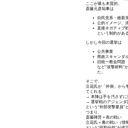
ここが最も本質的。
斎藤元彦知事は
自民党系・維新
公的イメージ、
直接ネガティブ
という制約があ
しかし今回の選挙は
公共事業
県政スキャンダ
旧統一教会問題
など
“
攻撃材料
”
た。
そこで、
立花氏が「外側」から
てくれる
→
本陣は手を汚さずに
→
選挙戦のアジェンダ
という
“
外部突撃要員
”
つまり、
斎藤陣営＝表の戦い
立花氏＝裏の戦い（情
という
“
役割分担
”
が成