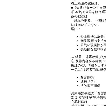
炎上商法の究極形。
■【失敗パターン】立
① 本気で当選を狙う
彼の戦法は
「議席を取る」「信頼
には向いていない。
理由：
炎上戦法は反発
無党派層の支持
公約の現実性が
長期的な信頼構
→ 結果、得票が伸びな
② 暴露内容が不確実
o
確証のない情報を出す
一気に
“
加害者
”
側に転
名誉毀損
逮捕リスク
法的損害賠償
兵庫県知事選の「名誉
③ 対立候補が
“
完全無
立花戦略は