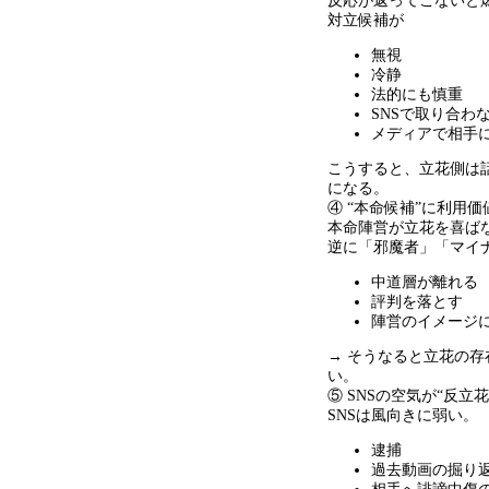
反応が返ってこないと
対立候補が
無視
冷静
法的にも慎重
SNSで取り合わ
メディアで相手
こうすると、立花側は
になる。
④ “本命候補
”
に利用価
本命陣営が立花を喜ば
逆に「邪魔者」「マイ
中道層が離れる
評判を落とす
陣営のイメージ
→ そうなると立花の
い。
⑤ SNSの空気が
“
反立花
SNSは風向きに弱い。
逮捕
過去動画の掘り