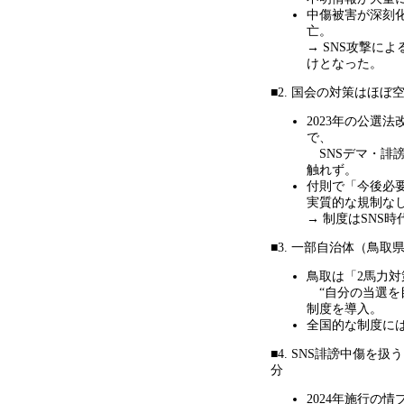
中傷被害が深刻
亡。
→ SNS
攻撃によ
けとなった。
■2. 国会の対策はほぼ
2023年の公選
で、
SNS
デマ・誹
触れず。
付則で「今後必
実質的な規制な
→
制度は
SNS
時
■3. 一部自治体（鳥
鳥取は「
2
馬力対
“
自分の当選を
制度を導入。
全国的な制度に
■4. SNS誹謗中傷を
分
2024年施行の