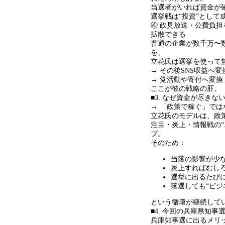
当選者がいれば資金が
選挙戦は
“
投資
”
として
④ 政見放送・公費負
拡散できる
普通の企業が数千万〜
を、
立花氏は選挙を使って
→ その後
SNS
収益へ変
→
党活動や寄付へ変換
ここが彼の戦略の肝。
■3. なぜ資金が尽きな
→ 「政策で稼ぐ」で
立花氏のモデルは、政
注目・炎上・情報戦の
“
プ。
そのため：
当落の影響が少
炎上すればむし
選挙に出るたび
落選しても
“
ビジ
という循環が継続して
■4. 今回の兵庫県知
兵庫知事選に出るメリ