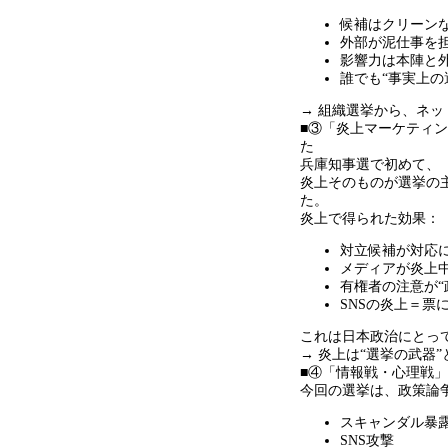
候補はクリーン
外部が泥仕事を
影響力は本陣と
誰でも
“
事実上の
→ 組織選挙から、ネ
■③「炎上マーケティ
た
兵庫知事選で初めて、
炎上そのものが選挙の
た。
炎上で得られた効果：
対立候補が対応
メディアが炎上
有権者の注意が
“
SNSの炎上＝票
これは日本政治にとっ
→ 炎上は
“
選挙の武器
”
■④「情報戦・心理戦
今回の選挙は、政策論
スキャンダル暴
SNS攻撃