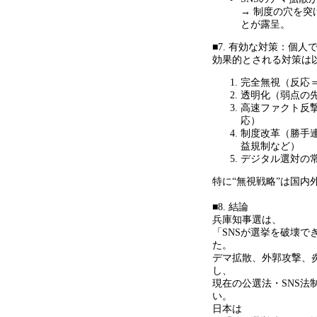
→
制度の穴を突
とが露呈。
■7. 有効な対策：個
効果的とされる対策は
完全無視（反応
透明化（弱点の
高速ファクト反
応）
制度改革（勝手
益規制など）
デジタル選対の
特に
“
無視戦略
”
は国内
■8. 結論
兵庫知事選は、
「
SNS
が選挙を破壊で
た。
デマ拡散、外郭攻撃、
し、
現在の公選法・
SNS
法
い。
日本は