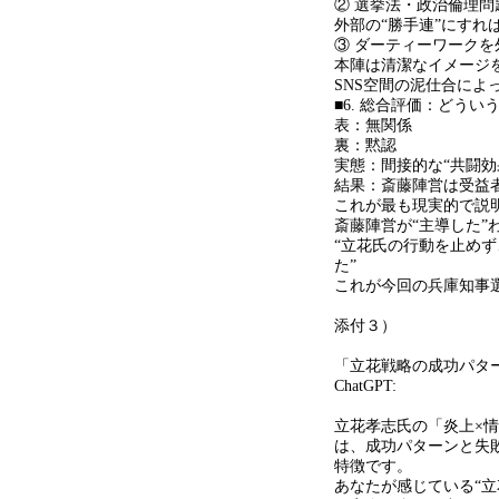
② 選挙法・政治倫理問
外部の
“
勝手連
”
にすれ
③ ダーティーワークを
本陣は清潔なイメージ
SNS
空間の泥仕合によ
■6. 総合評価：どう
表：無関係
裏：黙認
実態：間接的な
“
共闘効
結果：斎藤陣営は受益
これが最も現実的で説
斎藤陣営が
“
主導した
”
“
立花氏の行動を止めず
た
”
これが今回の兵庫知事
添付３）
「立花戦略の成功パタ
ChatGPT:
立花孝志氏の「炎上
×
情
は、成功パターンと失
特徴です。
あなたが感じている
“
立