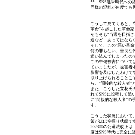
**
「
SNS
選挙時代への
同様の混乱が何度でも
こうして見てくると、
革命”を起こした革命
そもそも“当選を目指さ
造など、あってはなら
そして、この“悪い革命
何の罪もない、善良な
追い込んでしまったの
この中傷被害について
ていましたが、被害者
影響を及ぼしたわけで
取り上げられることこ
ら、“間接的な殺人者”
また、こうした立花氏
れて
SNS
に投稿して追
に“間接的な殺人者”の
す。
こうした状況において
策がほぼ空振り状態で
2023年の公選法改正
度は
SNS
時代に完全に