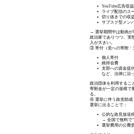
YouTube広告収益
ライブ配信のス
切り抜きでの収
サブスク型メン
→ 選挙期間中は動画
政治家でありつつ、実
入が大きい。
③ 寄付（党への寄附
個人寄付
維持会費
支部への資金提
など、法律に沿
政治団体を利用するこ
寄附金が一定の規模で
る。
④ 選挙に伴う政党助
選挙に出ることで：
公的な政見放送
→
全国で無料で
“
選挙費用の公費