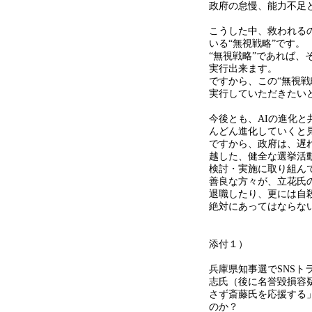
政府の怠慢、能力不足
こうした中、救われる
いる
“
無視戦略
”
です。
“無視戦略
”
であれば、
実行出来ます。
ですから、この
“
無視戦
実行していただきたい
今後とも、
AI
の進化と
んどん進化していくと
ですから、政府は、遅
越した、健全な選挙活
検討・実施に取り組ん
善良な方々が、立花氏
退職したり、更には自
絶対にあってはならな
添付１）
兵庫県知事選で
SNS
ト
志氏（後に名誉毀損容
さず斎藤氏を応援する
のか？