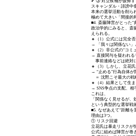
✔ ③ 対立候補が疲弊す
スキャンダル・誹謗中
本来の選挙活動を削ら
極めて大きい「間接的
■4. 斎藤陣営がとった
“
政治学的にみると、斎
えられる。
🔸（
1
）公式には完全否
→ 「我々は関係ない」
🔸（
2
）非公式の
“
コミ
→ 直接関与を疑われ
事前連絡などは絶対
🔸（
3
）しかし、立花氏
→ “止める
”
行為自体が
＝ 沈黙こそ最大の戦
🔸（
4
）結果として生ま
→ SNS争点の支配、
これは、
「関係なく見せるが、
という典型的な選挙戦
■5. なぜあえて
“
距離を
理由は
3
つ。
① リスク回避
立花氏は暴走リスクが
公式に組めば陣営が巻