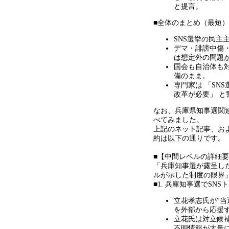
と提言。
■全体のまとめ（最短）
SNS選挙の民主
デマ・誹謗中傷
は想定外の問題
国会も自治体も
備のまま。
専門家は 「
SNS
改革が必要」 
なお、兵庫県知事選関
べてみました。
上記のネット記事、お
約は以下の通りです。
■【中間レベルの詳細
「兵庫知事選が露呈し
ルが示した制度の限界
■1. 兵庫知事選で
SNS
ト
立花孝志氏が
“
当
を外部から応援
立花氏は対立候
不明情報が大量