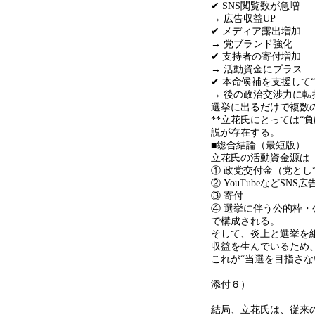
✔ SNS閲覧数が急増
→ 広告収益
UP
✔ メディア露出増加
→ 党ブランド強化
✔ 支持者の寄付増加
→ 活動資金にプラス
✔ 本命候補を支援して
“
→ 後の政治交渉力に転
選挙に出るだけで複数
**
立花氏にとっては
“
負
説が存在する。
■総合結論（最短版）
立花氏の活動資金源は
①
政党交付金（党とし
② YouTube
など
SNS
広
③
寄付
④
選挙に伴う公的枠・
で構成される。
そして、炎上と選挙を
収益を生んでいるため
これが
“
当選を目指さな
添付６）
結局、立花氏は、従来