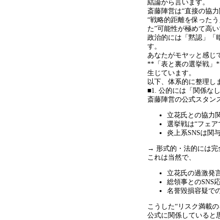
結論から言います。
斎藤陣営は
“
直接の協力
“
戦略的距離を保ったう
た
”
可能性が極めて高い
政治的には「黙認」「
す。
あなたがモヤッと感じ
**
「表と裏の選挙戦」
*
生じています。
以下、体系的に整理し
■1. 公的には「関係
斎藤陣営の公式スタン
立花氏との協力
選挙戦は
“
フェア
炎上系
SNS
は関
→ 形式的・法的には完
これは当然で、
立花氏の過激発
総領事との
SNS
名誉毀損容疑で
こうした
“
リスク満載の
公式に関係していると