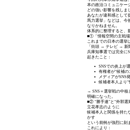
本の政治コミュニケー
どの強い影響を残しま
あなたが違和感として
馬力選挙」などは、今
なりかねません。
体系的に整理すると、
■①「情報空間の主戦
これまでの日本の選挙
「街頭
→
テレビ
→
新
兵庫知事選では完全に
起きたこと：
SNSでの炎上が
有権者が
“
候補の
メディアが
SNS
候補者本人より
“
→ SNS＝選挙戦の中
明確になった。
■② “勝手連
”
と
“
外郭選
立花孝志のように
候補本人と関係を持た
かす
という前例が強烈に刻
これにより：