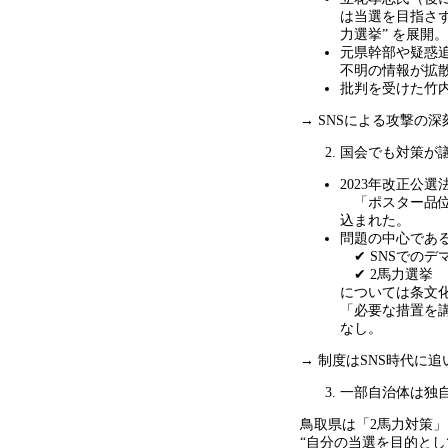
は当選を目指さ
力選挙
”
を展開。
元県幹部や疑惑
不明の情報が拡
批判を受けた竹
→ SNSによる攻撃の
国会でも対策が
2023年改正公選
「ポスター品位
込まれた。
問題の中心であ
✔ SNS
でのデ
✔ 2
馬力選挙
については条文
「必要な措置を講
なし。
→ 制度は
SNS
時代に追
一部自治体は独
鳥取県は「
2
馬力対策」
“
自分の当選を目的とし