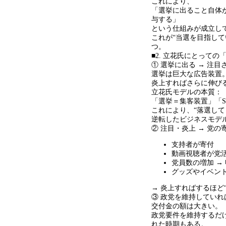
これにより、
「選挙に出ること自体
与する」
という仕組みが成立し
これが
“
当選を目指して
つ。
■2. 立花氏にとって
① 選挙に出る
→
注目
選挙は巨大な広告装置
炎上すればさらに伸び
立花氏モデルの本質：
「選挙＝集客装置」「
これにより、
“
落選して
逆転したビジネスモデ
② 注目・炎上
→
党の
支持者が寄付
動画視聴者が党
党員数の増加
→
グッズやイベン
→ 炎上すればするほど
③ 政党を維持してい
交付金の額は大きい。
政党要件を維持するだ
れた時期もある。