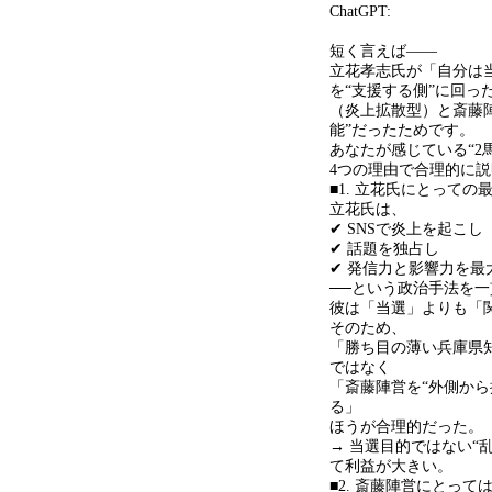
ChatGPT:
短く言えば
――
立花孝志氏が「自分は
を
“
支援する側
”
に回っ
（炎上拡散型）と斎藤
能
”
だったためです。
あなたが感じている
“2
4
つの理由で合理的に説
■1. 立花氏にとって
立花氏は、
✔ SNS
で炎上を起こし
✔
話題を独占し
✔
発信力と影響力を最
──
という政治手法を一
彼は「当選」よりも「
そのため、
「勝ち目の薄い兵庫県
ではなく
「斎藤陣営を
“
外側から
る」
ほうが合理的だった。
→ 当選目的ではない
“
て利益が大きい。
■2. 斎藤陣営にとって