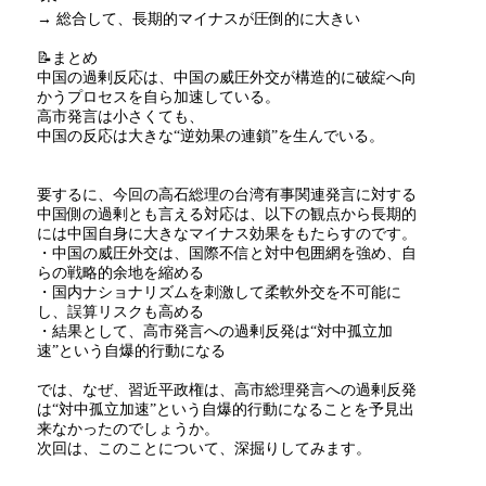
→ 総合して、長期的マイナスが圧倒的に大きい
📝まとめ
中国の過剰反応は、中国の威圧外交が構造的に破綻へ向
かうプロセスを自ら加速している。
高市発言は小さくても、
中国の反応は大きな
“
逆効果の連鎖
”
を生んでいる。
要するに、今回の高石総理の台湾有事関連発言に対する
中国側の過剰とも言える対応は、以下の観点から長期的
には中国自身に大きなマイナス効果をもたらすのです。
・中国の威圧外交は、国際不信と対中包囲網を強め、自
らの戦略的余地を縮める
・国内ナショナリズムを刺激して柔軟外交を不可能に
し、誤算リスクも高める
・結果として、高市発言への過剰反発は
“
対中孤立加
速
”
という自爆的行動になる
では、なぜ、習近平政権は、高市総理発言への過剰反発
は
“
対中孤立加速
”
という自爆的行動になることを予見出
来なかったのでしょうか。
次回は、このことについて、深掘りしてみます。