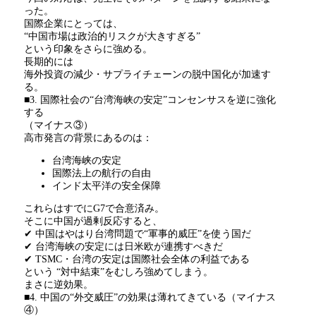
った。
国際企業にとっては、
“中国市場は政治的リスクが大きすぎる
”
という印象をさらに強める。
長期的には
海外投資の減少・サプライチェーンの脱中国化が加速す
る。
■3. 国際社会の
“
台湾海峡の安定
”
コンセンサスを逆に強化
する
（マイナス
③
）
高市発言の背景にあるのは：
台湾海峡の安定
国際法上の航行の自由
インド太平洋の安全保障
これらはすでに
G7
で合意済み。
そこに中国が過剰反応すると、
✔ 中国はやはり台湾問題で
“
軍事的威圧
”
を使う国だ
✔ 台湾海峡の安定には日米欧が連携すべきだ
✔ TSMC・台湾の安定は国際社会全体の利益である
という
“
対中結束
”
をむしろ強めてしまう。
まさに逆効果。
■4. 中国の
“
外交威圧
”
の効果は薄れてきている（マイナス
④
）