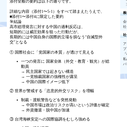
添付全般の要約は以下の通りです。
詳細な内容（添付
1
〜
5-1
）をすべて踏まえたうえで、
株
■添付
1
〜添付
4
に限定した要約
🎯結論
会
高市総理発言に対する中国の過剰反応は、
社
短期的には威圧効果を狙った行動だが、
社
長期的には中国自身の国際的立場を損なう
“
自滅型外
交
”
となる
ア
プ
① 国際社会に「党国家の本質」が透けて見える
『
私
一つの発言に 国家全体（外交・教育・観光）が総
パ
動員
→
民主国家では起きない構造
→
一党独裁国家の強権性が露呈
→
中国の国際イメージ低下
② 世界が警戒する「恣意的外交リスク」を増幅
制裁・渡航警告などを突然発動
→
中国市場は政治リスクが高いという評価が確定
→
外資撤退・脱中国が加速
③ 台湾海峡安定への国際協調をむしろ強める