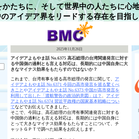
をかたちに、そして世界中の人たちに心
中のアイデア界をリードする存在を目指
2025年11月26日
アイデアよもやま話 No.6375 高石総理の台湾関連発言に対す
る中国側の過剰とも言える対応は、長期的には中国自身に大
きなマイナス効果をもたらすのではないか？
これまで、台湾有事を巡る高市総理の発言に関して、
ア
イデアよもやま話 No.6371 今回の高市発言を巡る驚くべ
きこと
や
アイデアよもやま話 No.6373 中国が高市発言を
利用して出した「渡航警告の政治的意図」は？
、
アイデ
アよもやま話 No.6374 習近平政権の国家基本戦略につい
て
などでお伝えしてきました。
そこで、今回は、高石総理の台湾有事関連発言に対する
中国側の過剰とも言える対応は、長期的には中国自身に
とって大きなマイナス効果をもたらすことについて、チ
ャットＧＰＴで調べた結果をお伝えします。