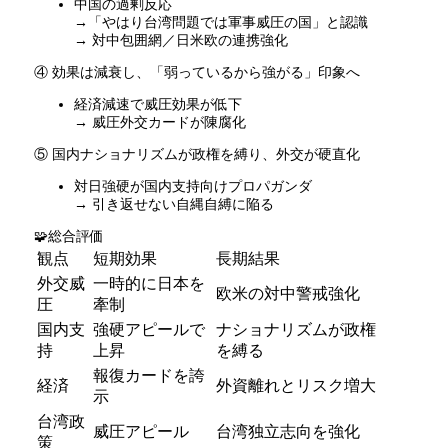
中国の過剰反応
→
「やはり台湾問題では軍事威圧の国」と認識
→
対中包囲網／日米欧の連携強化
④ 効果は減衰し、「弱っているから強がる」印象へ
経済減速で威圧効果が低下
→
威圧外交カードが陳腐化
⑤ 国内ナショナリズムが政権を縛り、外交が硬直化
対日強硬が国内支持向けプロパガンダ
→
引き返せない自縄自縛に陥る
🧩総合評価
観点
短期効果
長期結果
外交威
一時的に日本を
欧米の対中警戒強化
圧
牽制
国内支
強硬アピールで
ナショナリズムが政権
持
上昇
を縛る
報復カードを誇
経済
外資離れとリスク増大
示
台湾政
威圧アピール
台湾独立志向を強化
策