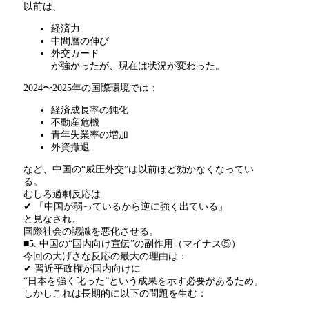
以前は、
経済力
中間層の伸び
外交カード
が強かったが、現在は状況が変わった。
2024〜
2025
年の国際環境では：
経済成長率の鈍化
不動産危機
青年失業率の増加
外資撤退
など、中国の
“
威圧外交
”
は以前ほど効かなくなってい
る。
むしろ過剰反応は
✔ 「中国が弱っているから逆に強く出ている」
と見なされ、
国際社会の認識を悪化させる。
■5. 中国の
“
国内向け宣伝
”
の副作用（マイナス
⑤
）
今回の大げさな反応の最大の理由は：
✔ 習近平政権が国内向けに
“日本を強く叱った
”
という成果を示す必要があるため。
しかしこれは長期的に以下の問題を生む：