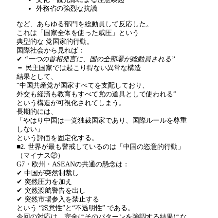
外務省の強烈な抗議
など、あらゆる部門を総動員して反応した。
これは「国家全体を使った威圧」という
典型的な 党国家的行動。
国際社会から見れば：
✔
“
一つの首相発言に、国の全部署が総動員される
”
＝ 民主国家では起こり得ない異常な構造
結果として、
“中国共産党が国家すべてを支配しており、
外交も経済も教育もすべて党の道具として使われる
”
という構造が可視化されてしまう。
長期的には、
「やはり中国は一党独裁国家であり、国際ルールを尊重
しない」
という評価を固定化する。
■2. 世界が最も警戒しているのは「中国の恣意的行動」
（マイナス
②
）
G7・欧州・
ASEAN
の共通の懸念は：
✔ 中国が突然制裁し
✔ 突然圧力を加え
✔ 突然渡航警告を出し
✔ 突然市場参入を禁止する
という
“
恣意性
”
と
“
不透明性
”
である。
今回の対応は、完全にそのパターンを強調する結果にな