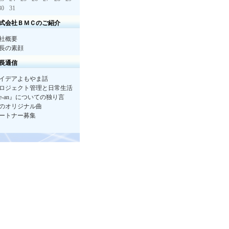
30
31
式会社ＢＭＣのご紹介
社概要
長の素顔
長通信
イデアよもやま話
ロジェクト管理と日常生活
e-an』についての独り言
のオリジナル曲
ートナー募集