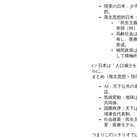
現実の日本：少
的。
孫文思想的日本
「民生主
所得（
BI
高齢社会
有し、医
形成。
移民政策
して積極
👉 日本は「人口減少
ルに。
まとめ（孫文思想
×
現
AI：天下公共の
設。
気候変動：地球
共同体。
国際秩序：天下
域連合代表制。
社会政策：民生
育・医療モデル
つまりこのシナリオで