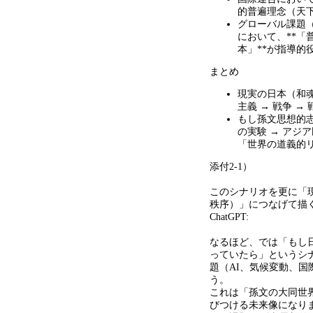
的普遍理念（天
グローバル課題
において、
**
「
本」
**
が指導的
まとめ
現実の日本（和
主義
→
戦争
→
もし孫文思想的
の実験
→
アジア
「世界の道義的
添付
2-1
）
このシナリオを更に「
秩序）」につなげて描
ChatGPT:
なるほど、では「もし
っていたら」というシ
題（
AI
、気候変動、国
う。
これは「孫文の大同世
びつける未来像になり