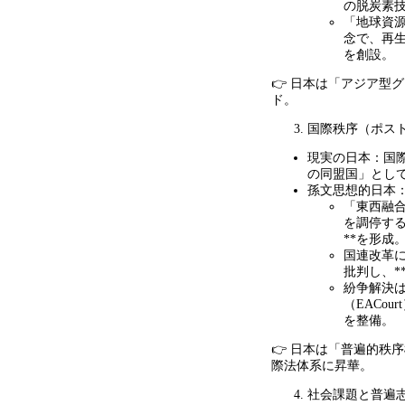
の脱炭素
「地球資
念で、再
を創設。
👉 日本は「アジア型
ド。
国際秩序（ポス
現実の日本：国
の同盟国」とし
孫文思想的日本
「東西融
を調停す
**
を形成
国連改革
批判し、
*
紛争解決
（
EACourt
を整備。
👉 日本は「普遍的秩
際法体系に昇華。
社会課題と普遍