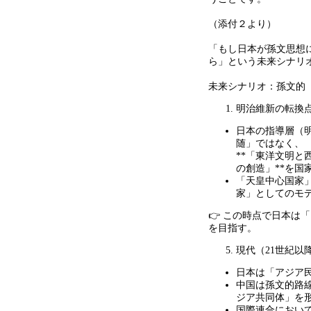
（添付２より）
「もし日本が孫文思想
ら」という未来シナリ
未来シナリオ：孫文的
明治維新の転換
日本の指導層（
随」ではなく、
**
「東洋文明と
の創造」
**
を国
「天皇中心国家
家」としてのモ
👉 この時点で日本は
を目指す。
現代（
21
世紀以
日本は「アジア
中国は孫文的路
ジア共同体」を
国際連合におい