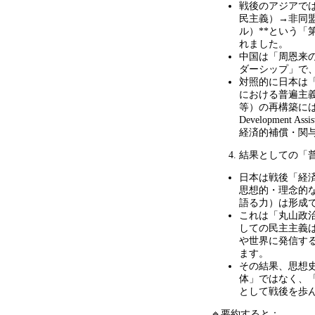
戦後のアジアで
民主義）
→
非同
ル）
**
という「
れました。
中国は「周恩来
ダーシップ」で
対照的に日本は
における普遍主
等）の再構築に
Development Assis
経済的補償・関
結果としての「
日本は戦後「経
思想的・理念的
語る力）は形成
これは「丸山政
しての民主主義
や世界に発信す
ます。
その結果、思想
体」ではなく、
として戦後を歩
🔹要約すると：