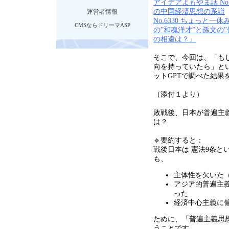
アイデアよもやま話 No
の中国経済思想の系譜
運営者情報
No.6330 ちょっと
CMSならドリーマASP
の”和魂洋才”と孫文の
の相違は？』
そこで、今回は、「も
向を持っていたら」と
ット
GPT
で調べた結果
（添付１より）
敗戦後、日本が普遍主
は？
🔹要約すると：
戦後日本は 憲法
9
条と
も、
主体性を欠いた
アジア的普遍主
った
経済中心主義に
ために、「普遍主義思
うことです。