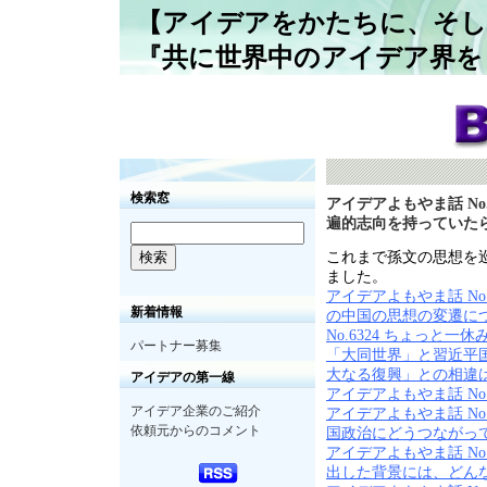
【アイデアをかたちに、そし
『共に世界中のアイデア界を
検索窓
アイデアよもやま話 No
遍的志向を持っていた
これまで孫文の思想を
ました。
アイデアよもやま話 No
新着情報
の中国の思想の変遷に
No.6324 ちょっと一
パートナー募集
「大同世界」と習近平
大なる復興」との相違
アイデアの第一線
アイデアよもやま話 No
アイデア企業のご紹介
アイデアよもやま話 No
依頼元からのコメント
国政治にどうつながっ
アイデアよもやま話 No
出した背景には、どん