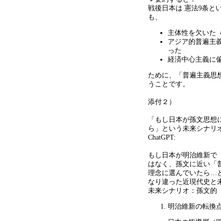
戦後日本は 憲法
9
条と
も、
主体性を欠いた
アジア的普遍主
った
経済中心主義に
ために、「普遍主義思
うことです。
添付２）
「もし日本が孫文思想
ら」という未来シナリ
ChatGPT:
もし日本が明治維新で
はなく、孫文に近い「
理念に選んでいたら
…
なり違った近現代史と
未来シナリオ：孫文的
明治維新の転換