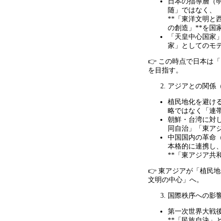
日本の指導層（
随」ではなく、
**
「東洋文明と
の創造」
**
を国
「天皇中心国家
家」としてのモ
👉 この時点で日本は
を目指す。
アジアとの関係
植民地化を避け
略ではなく「連
朝鮮・台湾に対
同自治」「東ア
中国国内の革命
本格的に連携し
**
「東アジア共
👉 東アジアが「植民
文明の中心」へ。
国際秩序への影
第一次世界大戦
**
「民族自決」