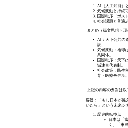
AI（人工知能）
気候変動と持続
国際秩序（ポス
社会課題と普遍
まとめ（孫文思想
×
現
AI：天下公共の
設。
気候変動：地球
共同体。
国際秩序：天下
域連合代表制。
社会政策：民生
育・医療モデル
上記の内容の要旨は以
要旨：「もし日本が孫
いたら」という未来シ
歴史的転換点
日本は「
く、「東