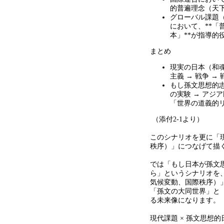
的普遍理念（天
グローバル課題
において、
**
「
本」
**
が指導的
まとめ
現実の日本（和
主義
→
戦争
→
もし孫文思想的
の実験
→
アジア
「世界の道義的
（添付
2-1
より）
このシナリオを更に「
秩序）」につなげて描
では「もし日本が孫文
ら」というシナリオを
気候変動、国際秩序）
「孫文の大同世界」と
る未来像になります。
現代課題
×
孫文思想的