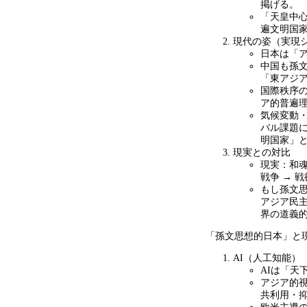
掲げる。
「天皇中
遍文明国
現代の姿（実現
日本は「
中国も孫
「東アジ
国際秩序
ア的普遍
気候変動
バル課題
明国家」
現実との対比
現実：和
戦争
→
戦
もし孫文
アジア民
界の道義
「孫文思想的日本」と
AI（人工知能）
AIは「天
アジア的視
共利用・抑