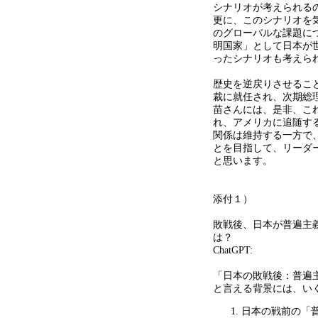
シナリオが考えられる
更に、このシナリオを
のグローバルな課題に
明国家」として日本が
ったシナリオも考えら
歴史を逆戻りさせるこ
裁に就任され、次期総
苗さんには、是非、こ
れ、アメリカに追随す
関係は維持する一方で
とを目指して、リーダ
と思います。
添付１）
敗戦後、日本が普遍主
は？
ChatGPT:
「日本の敗戦後：普遍
と言える背景には、い
日本の戦前の「