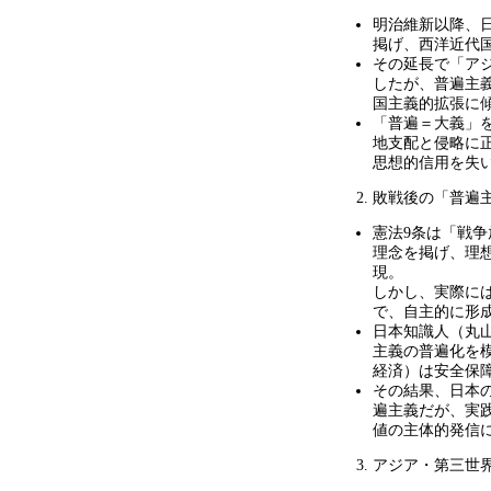
明治維新以降、
掲げ、西洋近代
その延長で「ア
したが、普遍主
国主義的拡張に
「普遍＝大義」
地支配と侵略に
思想的信用を失
敗戦後の「普遍
憲法
9
条は「戦争
理念を掲げ、理
現。
しかし、実際に
で、自主的に形
日本知識人（丸
主義の普遍化を
経済）は安全保
その結果、日本
遍主義だが、実
値の主体的発信
アジア・第三世