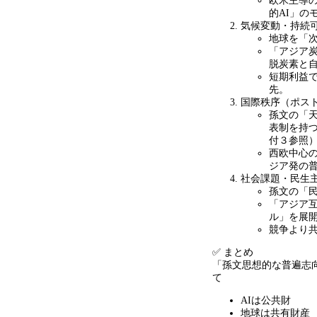
欧米主導
的
AI
」の
気候変動・持続
地球を「
「アジア
脱炭素と
短期利益
先。
国際秩序（ポス
孫文の「
表制を持
付３参照
西欧中心
ジア発の
社会課題・民生
孫文の「
「アジア
ル」を展
競争より
✅ まとめ
「孫文思想的な普遍志
て
AIは公共財
地球は共有財産