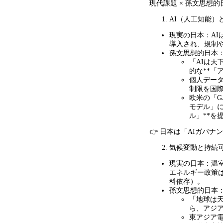
現代課題
×
孫文思想的
AI（人工知能）
現実の日本：
AI
導入され、規制
孫文思想的日本
「
AI
は天
的な
**
「
個人デー
制限を国
欧米の「
G
モデル」
ル」
**
を
👉 日本は「
AI
ガバナン
気候変動と持続
現実の日本：温
エネルギー政策
料依存）。
孫文思想的日本
「地球は
ら、アジ
東アジア