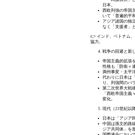
日本。
西欧列強の帝国
いて「普遍的平
アジア諸国の独
なく「支援者」
👉 インド、ベトナム
協力。
戦争の回避と新
帝国主義的拡張
性格も「防衛＋
満州事変・太平
代わりに日本は
り、列強間のバ
第二次世界大戦
「西欧帝国主義
v
変化。
現代（
21
世紀以
日本は「アジア
中国は孫文的路
ジア共同体」を
国際連合におい