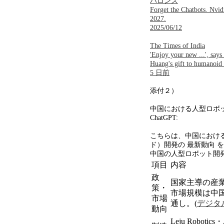
バロンズ
Forget the Chatbots. Nvi
2027.
2025/06/12
The Times of India
'Enjoy your new ...', say
Huang's gift to humanoid
5 日前
添付２）
中国における人型ロボ
ChatGPT:
こちらは、中国におけ
ド）開発の 最新動向 
中国の人型ロボット開
項目
内容
政
国家主導の産
策・
市場規模は中
市場
通し。
(
デジタ
動向
Leju Robotics・