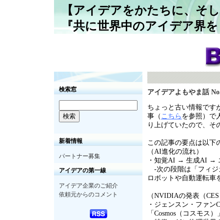
【アイデアをかたちに、そし
『共に世界中のアイデア界を
検索窓
アイデアよもやま話 No
ちょっと古い情報です
事（
こちら
を参照）で
り上げていたので、そ
新着情報
この記事の要点は以下
（
AI
進化の流れ）
パートナー募集
・知覚
AI
→ 生成
AI
→
-
次の段階は「フィジ
アイデアの第一線
ロボットや自動運転車
アイデア企業のご紹介
依頼元からのコメント
（
NVIDIA
の発表（
CES
・ジェンスン・ファン
「
Cosmos
（コスモス）