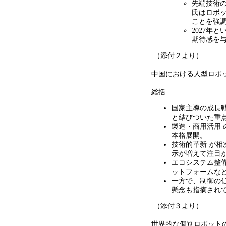
先端技術
氏はロボ
ことを強
2027年
期待感を
（添付２より）
中国における人型ロボ
総括
国家主導の成長
と結びついた重
製造・商用活用
本格展開。
技術的革新 が
示が増えて注目
エコシステム整
ットフォームな
一方で、制御の
懸念も指摘され
（添付３より）
世界的な個別ロボット