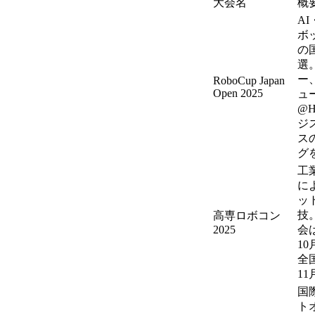
大会名
概
A
ボ
の
選
ー
RoboCup Japan
Open 2025
ュ
@H
ジ
ス
グ
工
に
ッ
技
高専ロボコン
2025
会
10
全
11
国
ト