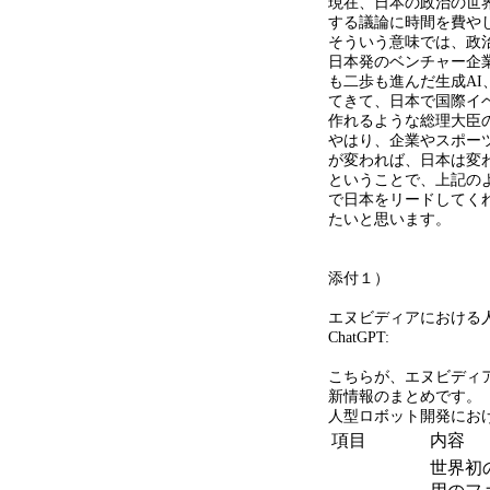
現在、日本の政治の世
する議論に時間を費や
そういう意味では、政
日本発のベンチャー企
も二歩も進んだ生成
AI
てきて、日本で国際イ
作れるような総理大臣
やはり、企業やスポー
が変われば、日本は変
ということで、上記の
で日本をリードしてく
たいと思います。
添付１）
エヌビディアにおける
ChatGPT:
こちらが、エヌビディ
新情報のまとめです。
人型ロボット開発にお
項目
内容
世界初