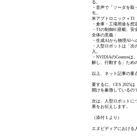
る。
・音声で「ソーダを取っ
モ。
米アプトロニック＋
TI
・倉庫・工場用途を想
・
TI
の制御
IC
搭載、安
全体の意義：
・生成
AI
から物理
AI
へ
・人型ロボットは「次
入。
・
NVIDIA
の
Cosmos
は
解し、行動する」ため
以上、ネット記事の要
要するに、CES 2025
開けを象徴しているの
次は、人型ロボットに
果をお伝えします。
（添付１より）
エヌビディアにおける