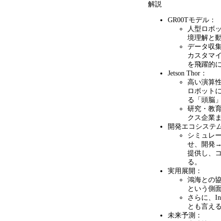
解説
GR00Tモデル：
人型ロボ
境理解と
データ収
カスタマ
を飛躍的
Jetson Thor：
高い演算
ロボット
る「頭脳
研究・教
クス企業
開発エコシステ
シミュレ
せ、開発
提供し、
る。
実用展開：
鴻海との
という側
さらに、
In
とも言え
未来予測：