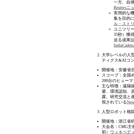
一方、自
Reuters
ニ
実用的な
集を目的
ル・スト
ユニツリ
35
秒）獲
迫る成果
B
India
Caden
大学レベルの人
ティクス
&AI
コ
開催地：安徽省
スコープ：全国
4
200
台のヒューマ
主な特徴：遠隔
避、環境認知、
露。研究交流と
視されている
Ne
人型ロボット格
開催地：浙江省
大会名：
CMG
主
初）
ウィキペデ