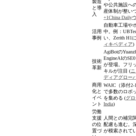
製造
や公共施設へ
と導
産体制が整い
入
+1
China Daily
自動車工場や
活用
中。例：
UBTec
事例
い、
Zerith H1
ィキペディア
)
AgiBotの
Yuanz
EngineAI
の
SE0
技術
が登場。フリ
革新
キルが注目
(
ニ
ディア
グロー
商用
WAIC（添付
2-
化と
で多数のロボ
イベ
を集める
(
グロ
ント
India
)
労働
支援
人間との補完
の位
配慮も進む。
置づ
が模索されて