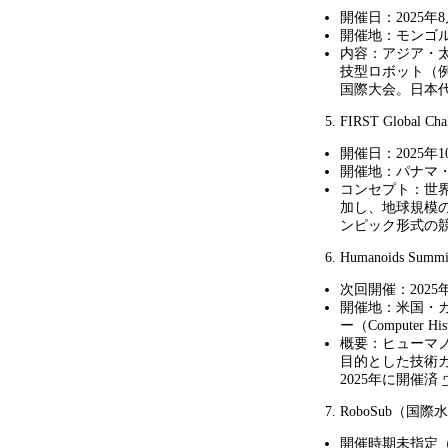
開催日：
2025
年
8
開催地：モンゴ
内容：アジア・
技型ロボット（
国際大会。日本
FIRST Global Cha
開催日：
2025
年
1
開催地：パナマ
コンセプト：世
加し、地球規模
ンピック形式の
Humanoids Summi
次回開催：
2025
開催地：米国・
ー（
Computer Hi
概要：ヒューマ
目的とした技術
2025
年に開催済
RoboSub（国
開催時期未指定