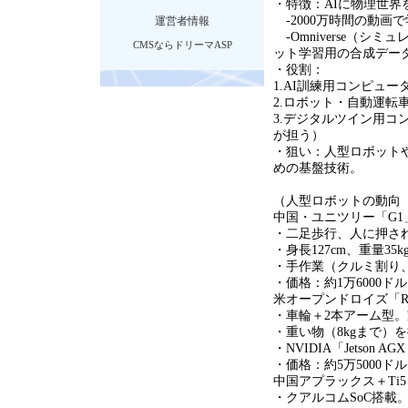
・特徴：
AI
に物理世界
-2000
万時間の動画で
運営者情報
-Omniverse
（シミュ
CMSならドリーマASP
ット学習用の合成デー
・役割：
1.AI訓練用コンピュー
2.ロボット・自動運転
3.デジタルツイン用コ
が担う）
・狙い：人型ロボット
めの基盤技術。
（人型ロボットの動向
中国・ユニツリー「
G1
・二足歩行、人に押さ
・身長
127cm
、重量
35k
・手作業（クルミ割り
・価格：約
1
万
6000
ドル
米オープンドロイズ「
・車輪＋
2
本アーム型。
・重い物（
8kg
まで）を
・
NVIDIA
「
Jetson AGX
・価格：約
5
万
5000
ドル
中国アプラックス＋
Ti5
・クアルコム
SoC
搭載