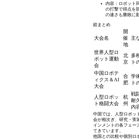
内容：ロボット
の打撃で得点を
の速さも勝敗に
総まとめ
開
大会名
催
主
地
世界人型ロ
北
多
ボット運動
京
ト
会
中国ロボテ
合
学
ィクス＆
AI
肥
ト
大会
戦
人型ロボッ
杭
耐
ト格闘大会
州
内
中国では、人型ロボッ
会が相次ぎ、研究・実
インメントの各フェー
てきています。
他国との比較や個別ロ