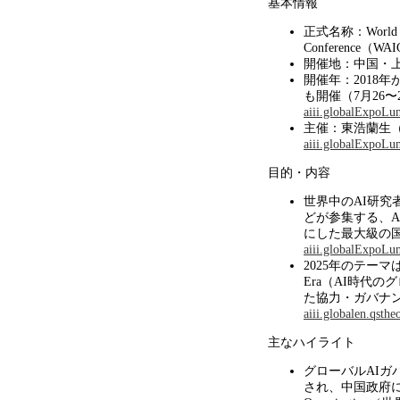
基本情報
正式名称：
World 
Conference
（
WAI
開催地：中国・
開催年：
2018
年
も開催（
7
月
26
〜
aiii.global
ExpoLu
主催：東浩蘭生
aiii.global
ExpoLu
目的・内容
世界中の
AI
研究
どが参集する、
A
にした最大級の
aiii.global
ExpoLu
2025年のテーマ
Era
（
AI
時代のグ
た協力・ガバナ
aiii.global
en.qsthe
主なハイライト
グローバル
AI
ガ
され、中国政府