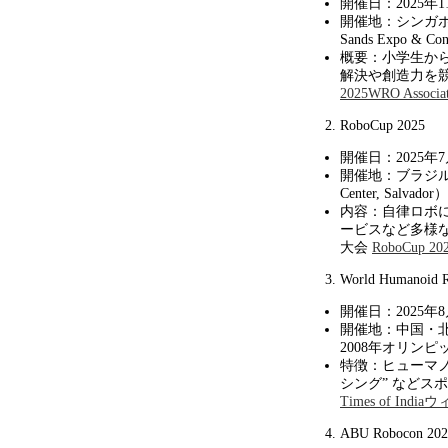
開催日：
2025
年
1
開催地：シンガ
Sands Expo & Con
概要：小学生か
解決や創造力を
2025
WRO Associat
RoboCup 2025
開催日：
2025
年
7
開催地：ブラジ
Center, Salvador
）
内容：自律ロボ
ービスなど多様
大会
RoboCup 20
World Humanoid 
開催日：
2025
年
8
開催地：中国・
2008
年オリンピ
特徴：ヒューマ
シング
”
などス
Times of India
ウ
ABU Robocon 202