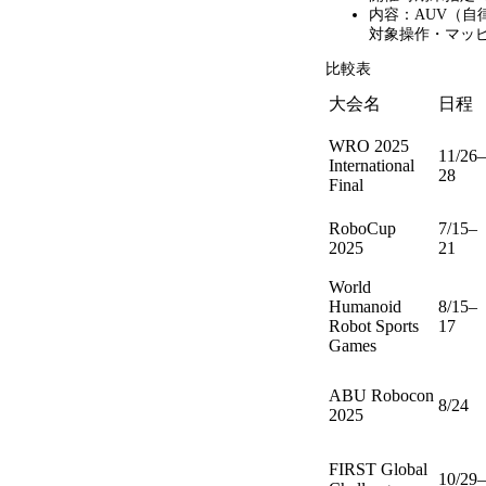
内容：
AUV
（自
対象操作・マッ
比較表
大会名
日程
WRO 2025
11/26–
International
28
Final
RoboCup
7/15–
2025
21
World
Humanoid
8/15–
Robot Sports
17
Games
ABU Robocon
8/24
2025
FIRST Global
10/29–