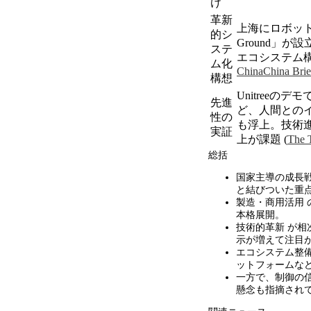
け
革新
上海にロボッ
的シ
Ground
」が設
ステ
エコシステム
ム化
China
China Brie
構想
Unitreeの
先進
ど、人間との
性の
も浮上。技術
実証
上が課題
(
The T
総括
国家主導の成長
と結びついた重
製造・商用活用
本格展開。
技術的革新 が
示が増えて注目
エコシステム整
ットフォームな
一方で、制御の
懸念も指摘され