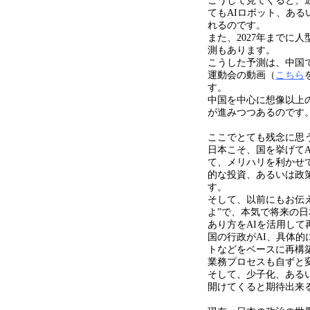
こうして見てくると、
ても
AI
ロボット、ある
れるのです。
また、
2027
年までに人
測もあります。
こうした予測は、中国
運動会の動画（
こちら
す。
中国を中心に想像以上
が進みつつあるのです
ここでとても残念に思
日本こそ、国を挙げて
A
て、メリハリを利かせ
的な投資、あるいは政
す。
そして、以前にもお伝
よ”で、本気で将来の
あり方を
AI
を活用して
国の行政が
AI
、具体的
トなどをベースに再構
業務プロセスも自ずと
そして、少子化、ある
開けてくると期待出来