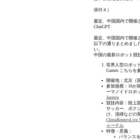
添付４）
最近、中国国内で開催
ChatGPT:
最近、中国国内で開催
以下の通りまとめまし
い。
中国の最新ロボット競
世界人型ロボッ
Games
こちらを
開催地：北京（
参加規模：
16
か
ーマノイドロボ
Jazeera
競技内容：陸上
サッカー、ボク
け、清掃などの
China
Reuters
Live 
ャーナル
特徴・意義：
バランス