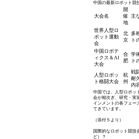
中国の最新ロボット競
開
大会名
催
主
地
世界人型ロ
北
多
ボット運動
京
ト
会
中国ロボテ
合
学
ィクス＆
AI
肥
ト
大会
戦
人型ロボッ
杭
耐
ト格闘大会
州
内
中国では、人型ロボッ
会が相次ぎ、研究・実
インメントの各フェー
てきています。
（添付５より）
国際的なロボット競技
ど）？