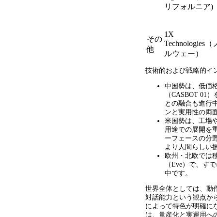
リフォルニア
)
1X
その
Technologies（
他
ルウェー）
技術的および戦略的イ
中国勢は、低価
（
CASBOT 01
）
との融合も進行
ンと実用性の両
米国勢は、工場
用途での展開を
ーフェースの分
より人間らしい
欧州・北欧では
（
Eve
）で、すで
中です。
世界全体としては、動
対話能力という観点か
によって特色が明確に
は、量産化と実運用へ