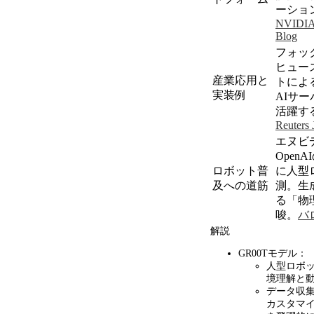
ーショ
NVIDI
Blog
フォッ
ヒュー
産業応用と
トによ
実装例
AI
サー
活躍す
Reuters 
エヌビ
OpenAI
ロボット普
に人型
及への道筋
測。生
る「物
唆。
バ
解説
GR00Tモデル：
人型ロボ
境理解と
データ収
カスタマ