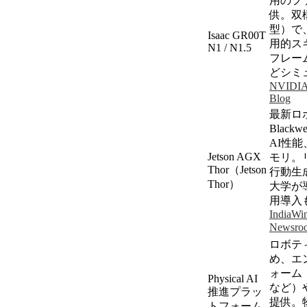
用のフ
供。双
型）で
Isaac GR00T
用的ス
N1 / N1.5
フレー
どシミ
NVIDIA
Blog
最新ロ
Blackwe
AI
性能
Jetson AGX
モリ。
Thor（
Jetson
行動生
Thor
）
大学が
用導入
India
Win
Newsro
ロボテ
め、エ
ォーム
Physical AI
など）
推進プラッ
提供。
トフォーム