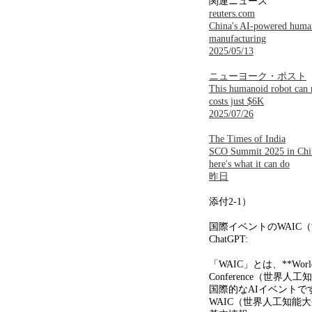
関連ニュース
reuters.com
China's AI-powered human
manufacturing
2025/05/13
ニューヨーク・ポスト
This humanoid robot can ru
costs just $6K
2025/07/26
The Times of India
SCO Summit 2025 in Chin
here's what it can do
昨日
添付
2-1
）
国際イベントの
WAIC
（
ChatGPT:
「
WAIC
」とは、
**World
Conference
（世界人工知
国際的な
AI
イベントで
WAIC（世界人工知能