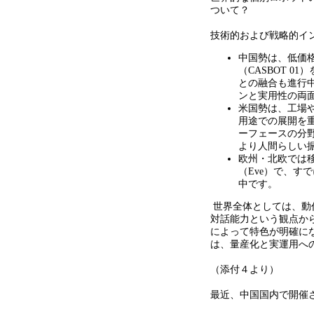
ついて？
技術的および戦略的イ
中国勢は、低価
（
CASBOT 01
）
との融合も進行
ンと実用性の両
米国勢は、工場
用途での展開を
ーフェースの分
より人間らしい
欧州・北欧では
（
Eve
）で、すで
中です。
世界全体としては、動
対話能力という観点か
によって特色が明確に
は、量産化と実運用へ
（添付４より）
最近、中国国内で開催