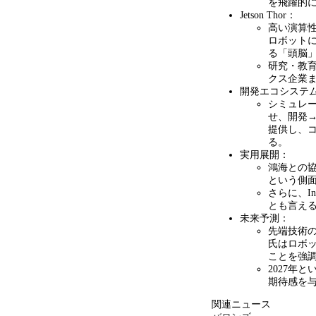
を飛躍的
Jetson Thor：
高い演算
ロボット
る「頭脳
研究・教
クス企業
開発エコシステ
シミュレ
せ、開発
提供し、
る。
実用展開：
鴻海との
という側
さらに、
In
とも言え
未来予測：
先端技術
氏はロボ
ことを強
2027年
期待感を
関連ニュース