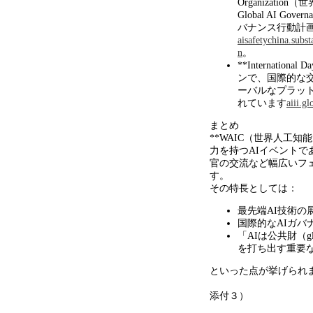
Organization
（世
Global AI Governa
バナンス行動計
aisafetychina.subs
n
。
**Internationa
ンで、国際的な
ーバルなプラッ
れています
aiii.gl
まとめ
**WAIC（世界人工知
力を持つ
AI
イベントで
官の交流など幅広いフ
す。
その特長としては：
最先端
AI
技術の
国際的な
AI
ガバ
「
AI
は公共財（
g
を打ち出す重要
といった点が挙げられ
添付３）