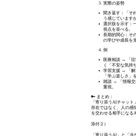
実際の姿勢
聞き返す：「そ
う感じています
選択肢を示す：
視点を並べる。
長期的関心：そ
の学びや成長を
例
医療相談
→
「症
く「不安な気持
学習支援
→
「解
「学ぶ楽しさ」
雑談
→
「情報交
重視。
🔑 まとめ：
「寄り添う
AI
チャット
存在ではなく、人の感
を交わせる相手になる
A
添付２）
「寄り添う
AI
」と「冷