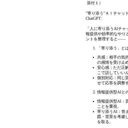
添付１）
”寄り添う
”
ＡＩチャッ
ChatGPT:
「人に寄り添う
AI
チャ
報提供や効率的なやり
ントを整理すると
――
「寄り添う」と
共感：相手の気
の感情を受け止
安心感：ただ正
こで話していい
個別対応：同じ
せて応答を調整
情報提供型
AI
と
情報提供型
AI
：
ことを重視。
寄り添う
AI
：答
図・背景を考慮
を取る。