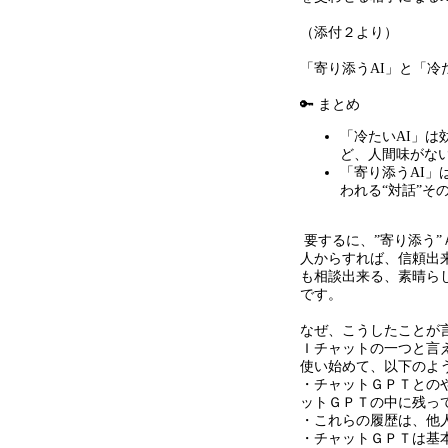
（添付２より）
「寄り添う
AI
」と「冷
🔑 まとめ
「冷たい
AI
」は
ど、人間味がな
「寄り添う
AI
」
われる
“
対話
”
そ
要するに、”寄り添う
人からすれば、信頼出
も相談出来る、素晴ら
です。
なぜ、こうしたことが言
Ｉチャットの一つと言
使い始めて、以下のよ
・チャットＧＰＴとの
ットＧＰＴの中に残っ
・これらの履歴は、他
・チャットＧＰＴは基