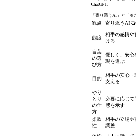
ChatGPT:
「寄り添う
AI
」と「冷
観点
寄り添う
AI
🤝
相手の感情や
態度
ける
言葉
優しく、安心
の選
現を選ぶ
び方
相手の安心・
目的
支える
やり
とり
必要に応じて
の仕
感を示す
方
柔軟
相手の立場や
性
調整