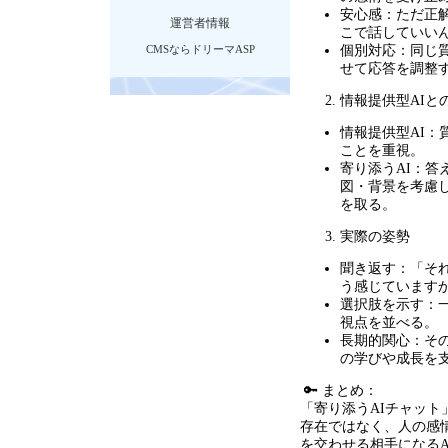
安心感：ただ正
運営者情報
こで話していい
CMSならドリーマASP
個別対応：同じ
せて応答を調整
情報提供型
AI
と
情報提供型
AI
：
ことを重視。
寄り添う
AI
：答
図・背景を考慮
を取る。
実際の姿勢
聞き返す：「そ
う感じています
選択肢を示す：
視点を並べる。
長期的関心：そ
の学びや成長を
🔑 まとめ：
「寄り添う
AI
チャット
存在ではなく、人の感
を交わせる相手になる
A