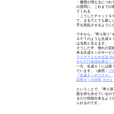
・履歴が増えるにつれ
の質問に、これまでの
てくれる
・こうしたチャットＧ
て、まるでとても親し
手を想起させるように
ですから、”寄り添う”
ＧＰＴのような生成Ａ
は当然と言えます。
そうした中、憧れの芸
来る生成ＡＩのサービ
アイデアよもやま話 No
きなだけ会話出来る！
一方、生成ＡＩには様
ています。（参照：
プ
『生成ＡＩのリスク』
話型ＡＩの功罪 その１
ということで、”寄り添
面を持ち合せているの
るだけ排除出来るよう
られるのです。