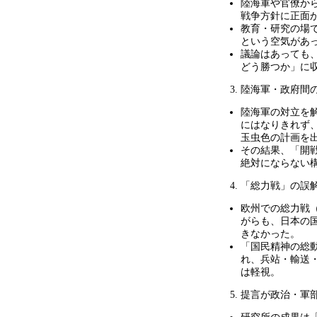
陸海軍や官僚か
戦争方針に正面
教育・研究の場
という空気があ
議論はあっても
どう勝つか」に
陸海軍・政府間
陸海軍の対立を
にはなりきれず
玉虫色の計画を
その結果、「開
絶対にならない
「総力戦」の誤
欧州での総力戦
がらも、日本の
きなかった。
「国民精神の総
れ、兵站・輸送
は軽視。
提言が政治・軍