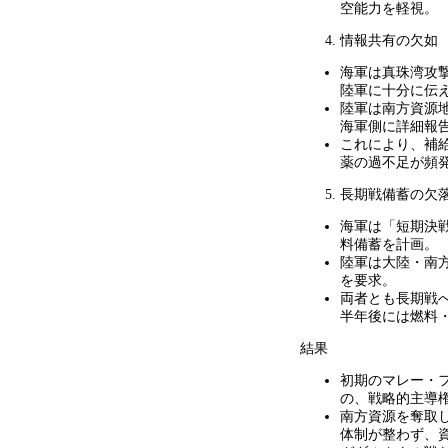
空能力を軽視。
情報共有の欠如
海軍は真珠湾攻
陸軍に十分に伝
陸軍は南方資源
海軍側に詳細報
これにより、補
薬の過不足が頻
長期戦備蓄の欠
海軍は「短期決
料備蓄を計画。
陸軍は大陸・南
を要求。
両者とも長期戦
半年後には燃料
結果
初期のマレー・
の、戦略的主導
南方資源を奪取
体制が整わず、