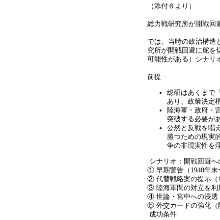
（添付６より）
総力戦研究所が開戦回
では、当時の政治構造
究所が開戦回避に舵を
可能性がある）シナリ
前提
総研はあくまで
あり、政策決定
陸海軍・政府・
突破する必要が
公然と反戦を唱
勝つための現実
争の非現実性を
シナリオ：開戦回避へ
① 早期警告（
1940
年末
② 代替戦略案の提示（
③ 陸海軍間の対立を利
④ 世論・宮中への浸透
⑤ 外交カードの強化（
成功条件