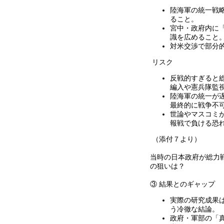
陸海軍の統一戦
ること。
宮中・政府内に
識を広めること
対米交渉で部分
リスク
反戦的すぎると
編入や憲兵隊監
陸海軍の統一が
最終的に戦争不
世論やマスコミ
報戦で負ける恐
（添付７より）
当時の日本政府が総力
の狙いは？
③ 結果とのギャップ
実際の研究成果
う冷徹な結論。
政府・軍部の「