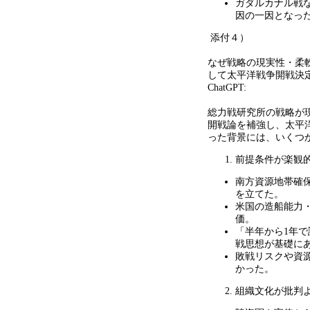
ガダルカナル戦
因の一因となっ
添付４）
なぜ戦略の現実性・柔
して太平洋戦争開戦決
ChatGPT:
総力戦研究所の戦略が
開戦論を補強し、太平
った背景には、いくつ
前提条件が楽観
南方資源地帯確
を立てた。
米国の造船能力
価。
「半年から
1
年で
戦思想が基礎に
敗戦リスクや資
かった。
組織文化が批判