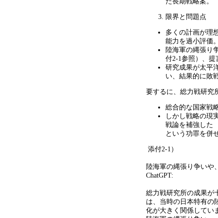
た長期戦略案。
限界と問題点
多くの計画が理
能力を過小評価
陸海軍の縄張り
付
2-1
参照）、提
研究成果が太平
い、結果的に敗
要するに、総力戦研究
総合的な国家戦
しかし戦略の現
戦論を補強した
という功罪を併
添付
2-1
）
陸海軍の縄張り争いや
ChatGPT:
総力戦研究所の成果が
は、当時の日本特有の
化が大きく関係してい