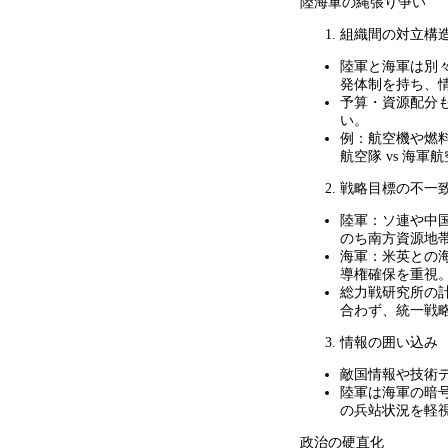
陸海軍の縄張り争い
組織間の対立構
陸軍と海軍は別
発体制を持ち、
予算・資源配分
い。
例：航空機や燃
航空隊
vs
海軍航
戦略目標の不一
陸軍：ソ連や中
のち南方資源地
海軍：米英との
導権確保を重視
総力戦研究所の
合わず、統一戦
情報の囲い込み
敵国情報や技術
陸軍は海軍の暗
の兵站状況を軽
政治の硬直化