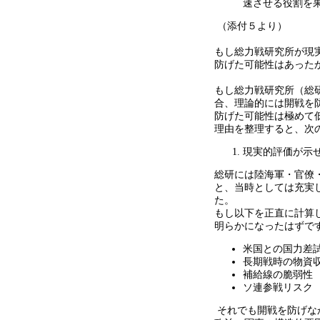
速させる役割を
（添付５より）
もし総力戦研究所が現
防げた可能性はあった
もし総力戦研究所（総
合、理論的には開戦を
防げた可能性は極めて
理由を整理すると、次
現実的評価が示
総研には陸海軍・官僚
と、当時としては充実
た。
もし以下を正直に計算
明らかになったはずで
米国との国力差
長期戦時の物資
補給線の脆弱性
ソ連参戦リスク
それでも開戦を防げな