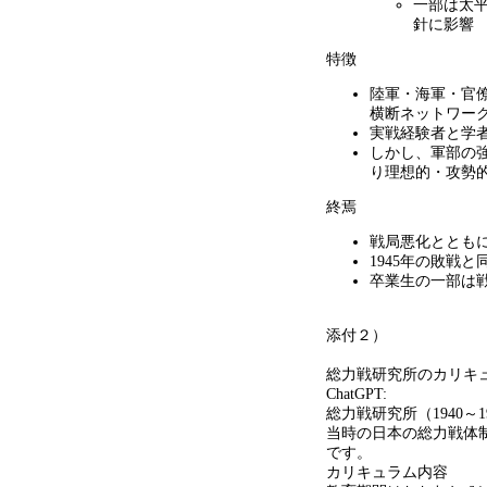
一部は太
針に影響
特徴
陸軍・海軍・官
横断ネットワー
実戦経験者と学
しかし、軍部の
り理想的・攻勢
終焉
戦局悪化ととも
1945年の敗戦と
卒業生の一部は
添付２）
総力戦研究所のカリキ
ChatGPT:
総力戦研究所（
1940
～
1
当時の日本の総力戦体
です。
カリキュラム内容