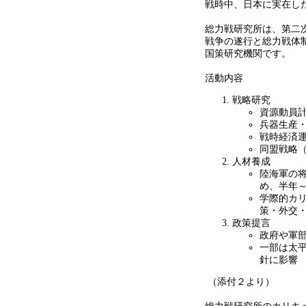
戦時中、日本に実在し
総力戦研究所は、第二
戦争の遂行と総力戦体
国策研究機関です。
活動内容
戦略研究
資源動員
兵器生産
戦時経済
同盟戦略
人材養成
陸海軍の
め、半年
学際的カ
策・外交
政策提言
政府や軍
一部は太
針に影響
（添付２より）