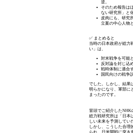
逆。
そのため報告は
ない研究所」と
皮肉にも、研究
立案の中心人物
✅ まとめると
当時の日本政府が総力
い」は、
対米戦争を可能
反対論を封じ込
戦時体制に適合
国民向けの戦争
でした。しかし、結果
明らかになり、軍部に
まったのです。
冒頭でご紹介した
NHK
総力戦研究所は「日本
しい未来を予測してい
しかし、こうした合理
られ、日米開戦に突き