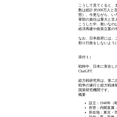
こうして見てくると、
数は総計 約
300
万人と
照）、今更ながら、い
軍部の責任は重大と言
こうした中、救いなの
経済再建や政策立案の
なお、日本政府には、
割り行政をしないよう
添付１）
戦時中、日本に実在し
ChatGPT:
総力戦研究所は、第二
戦争の遂行と総力戦体
国策研究機関です。
概要
設立：
1940
年（
所管：内閣直属
所在地：東京・