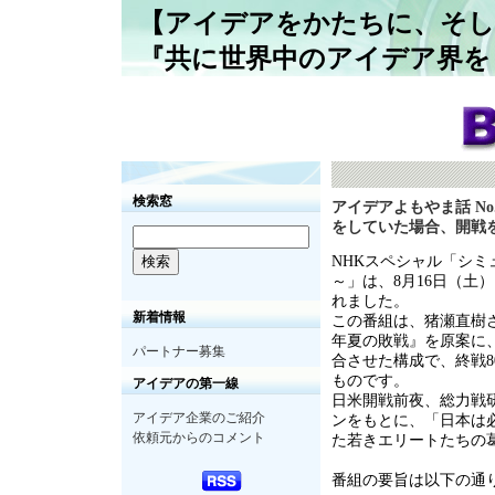
【アイデアをかたちに、そし
『共に世界中のアイデア界を
検索窓
アイデアよもやま話 No
をしていた場合、開戦
NHKスペシャル「シミ
～」は、
8
月
16
日（土）
れました。
新着情報
この番組は、猪瀬直樹
年夏の敗戦』を原案に
パートナー募集
合させた構成で、終戦
8
ものです。
アイデアの第一線
日米開戦前夜、総力戦
アイデア企業のご紹介
ンをもとに、「日本は
依頼元からのコメント
た若きエリートたちの
番組の要旨は以下の通