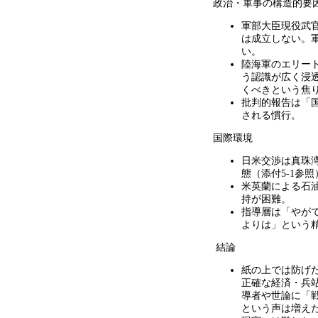
政治・軍事の構造的要
軍部大臣現役武
は成立しない。
い。
陸海軍のエリー
う認識が広く浸
くべきという焦
批判的報告は「
される慣行。
国際環境
日米交渉は真珠
態（添付
5-1
参照
米英蘭による石
持が困難。
指導層は「やが
よりは」という
結論
紙の上では防げ
正確な経済・兵
導者や世論に「
という声は増え