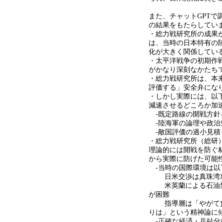
また、チャット
GPT
で
の結果をもたらしてい
・総力戦研究所の成果
は、当時の日本特有の
化が大きく関係してい
・太平洋戦争の初期作
がかなり深刻なかたち
・総力戦研究所は、本
評価する」安全弁にな
・しかし実際には、以
減速させるどころか加
-
既定路線の開戦方針
-
陸海軍の論理や政治
-
敵国評価の過小見積
・総力戦研究所（総研
理論的には開戦を防ぐ
から実際に防げた可能
-
当時の国際環境は以
日米交渉は真珠湾攻
米英蘭による石油禁
が困難
指導層は「やがて負
りは」という精神論に
-
正確な経済・兵站分