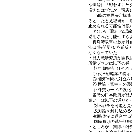
や世論に「戦わずに外
増えたはずだが、現実
-
当時の意思決定構造
ると、たとえ総研が「
止められる可能性は低
-
むしろ「戦わねば滅
逆用された可能性すら
・真珠湾攻撃の数か月
渉は“時間切れ”を前提
なくなっていた
・総力戦研究所が開戦
段階プランは以下の通
① 早期警告（
1940
年
② 代替戦略案の提示
③ 陸海軍間の対立を
④ 世論・宮中への浸
⑤ 外交カードの強化
・当時の日本政府が総
狙い」は以下の通りだ
-
対米戦争を可能と見
-
反対論を封じ込める
-
戦時体制に適合する
-
国民向けの戦争説明
・ところが、実際の研