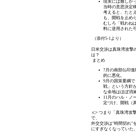
現実には難しか
当時の意思決定
考えると、たと
も、開戦を止め
むしろ「戦わね
料に逆用された
（添付
5-1
より）
日米交渉は真珠湾攻撃
は？
まとめ
7月の南部仏印
的に悪化。
9月の国策要綱で
戦」という方針
な余地はほぼ消
11月のハル・ノ
定づけ、開戦（
👉 つまり「真珠湾攻
で、
外交交渉は
“
時間切れ
”
にすぎなくなっていた