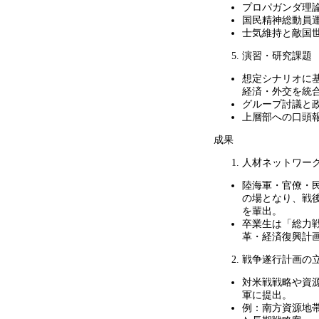
プロパガンダ理
国民精神総動員
士気維持と敵国
演習・研究課題
想定シナリオに
経済・外交を統
グループ討議と
上層部への口頭
成果
人材ネットワー
陸海軍・官僚・
の場となり、戦
を輩出。
卒業生は「総力
革・経済復興計
戦争遂行計画の
対米戦戦略や資
軍に提出。
例：南方資源地