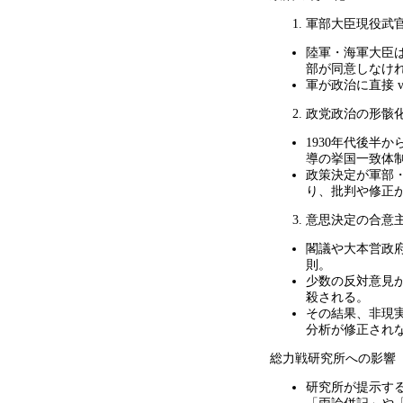
軍部大臣現役武
陸軍・海軍大臣
部が同意しなけ
軍が政治に直接
v
政党政治の形骸
1930年代後半
導の挙国一致体
政策決定が軍部
り、批判や修正
意思決定の合意
閣議や大本営政
則。
少数の反対意見
殺される。
その結果、非現
分析が修正され
総力戦研究所への影響
研究所が提示す