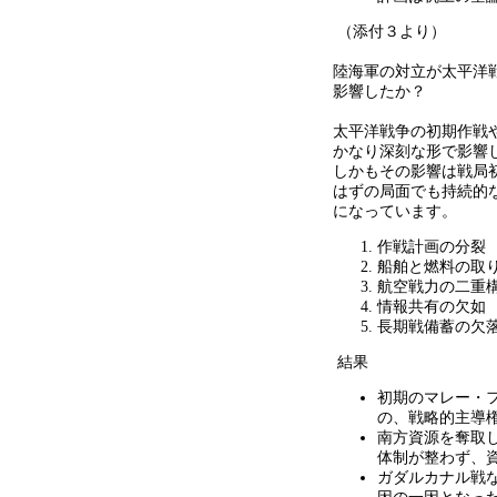
（添付３より）
陸海軍の対立が太平洋
影響したか？
太平洋戦争の初期作戦
かなり深刻な形で影響
しかもその影響は戦局
はずの局面でも持続的
になっています。
作戦計画の分裂
船舶と燃料の取
航空戦力の二重
情報共有の欠如
長期戦備蓄の欠
結果
初期のマレー・
の、戦略的主導
南方資源を奪取
体制が整わず、
ガダルカナル戦