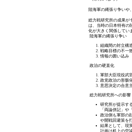
陸海軍の縄張り争いや
総力戦研究所の成果が
は、当時の日本特有の
化が大きく関係してい
陸海軍の縄張り争い
組織間の対立構
戦略目標の不一
情報の囲い込み
政治の硬直化
軍部大臣現役武
政党政治の形骸
意思決定の合意
総力戦研究所への影響
研究所が提示す
「両論併記」や
政治側も軍部の
や開戦回避策を
結果として、現
計画は机上の空