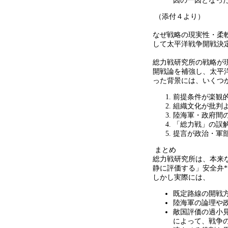
因の一因となっ
（添付４より）
なぜ戦略の現実性・柔
して太平洋戦争開戦決
総力戦研究所の戦略が
開戦論を補強し、太平
った背景には、いくつ
前提条件が楽観
組織文化が批判
陸海軍・政府間
「総力戦」の誤
提言が政治・軍
まとめ
総力戦研究所は、本来
静に評価する」安全弁
*
しかし実際には、
既定路線の開戦
陸海軍の論理や
敵国評価の過小
によって、戦争