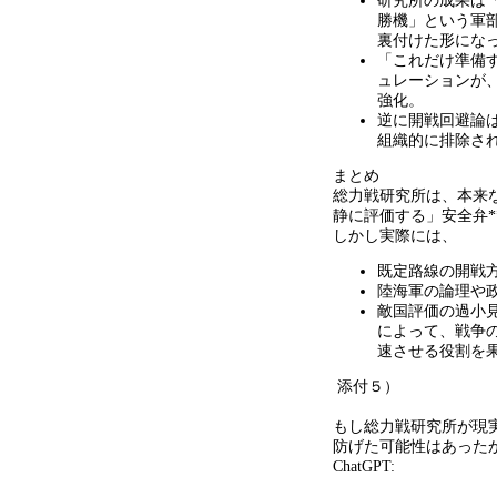
研究所の成果は
勝機」という軍
裏付けた形にな
「これだけ準備
ュレーションが
強化。
逆に開戦回避論
組織的に排除さ
まとめ
総力戦研究所は、本来
静に評価する」安全弁
*
しかし実際には、
既定路線の開戦
陸海軍の論理や
敵国評価の過小
によって、戦争
速させる役割を
添付５）
もし総力戦研究所が現
防げた可能性はあった
ChatGPT: