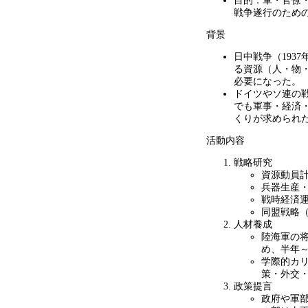
目的：軍・官僚
戦争遂行のため
背景
日中戦争（
1937
る資源（人・物
必要になった。
ドイツやソ連の
でも軍事・経済
くりが求められ
活動内容
戦略研究
資源動員
兵器生産
戦時経済
同盟戦略
人材養成
陸海軍の
め、半年
学際的カ
策・外交
政策提言
政府や軍