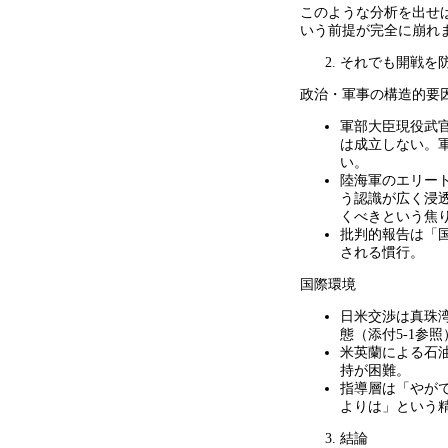
このような分析を出せ
いう前提が完全に崩れ
それでも開戦を
政治・軍事の構造的要
軍部大臣現役武
は成立しない。
い。
陸海軍のエリー
う認識が広く浸
くべきという焦
批判的報告は「
される慣行。
国際環境
日米交渉は真珠
態（添付
5-1
参照
米英蘭による石
持が困難。
指導層は「やが
よりは」という
結論