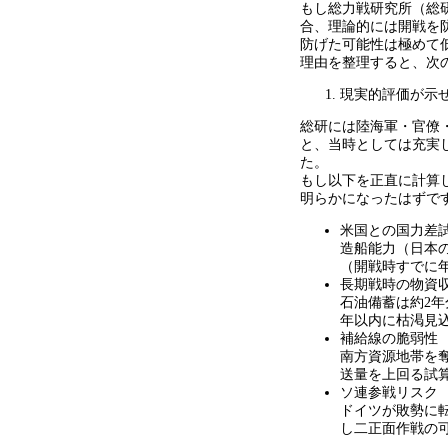
もし総力戦研究所（総
合、理論的には開戦を
防げた可能性は極めて
理由を整理すると、次
現実的評価が示
総研には陸海軍・官僚
と、当時としては充実
た。
もし以下を正直に計算
明らかになったはずで
米国との国力差
造船能力（日本
（開戦時すでに
長期戦時の物資
石油備蓄は約
2
年
年以内に枯渇見
補給線の脆弱性
南方資源地帯を
送量を上回る試
ソ連参戦リスク
ドイツが敗勢に
し二正面作戦の