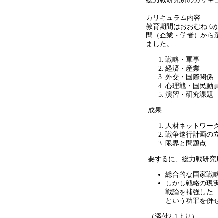
総力戦研究所のカリキ
カリキュラム内容
教育期間はおおむね
6
間（企業・学者）から
ました。
戦略・軍事
経済・産業
外交・国際関係
心理戦・国民動
演習・研究課題
成果
人材ネットワー
戦争遂行計画の
限界と問題点
要するに、総力戦研究
総合的な国家戦
しかし戦略の現
戦論を補強した
という功罪を併
（添付
2-1
より）