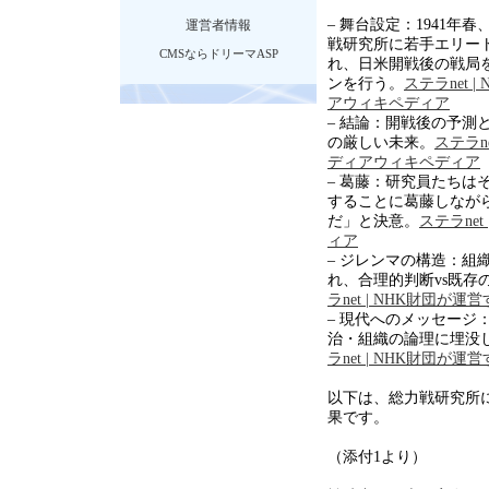
– 舞台設定：
1941
年春
運営者情報
戦研究所に若手エリー
CMSならドリーマASP
れ、日米開戦後の戦局
ンを行う。
ステラnet
ア
ウィキペディア
– 結論：開戦後の予測
の厳しい未来。
ステラn
ディア
ウィキペディア
– 葛藤：研究員たちは
することに葛藤しなが
だ」と決意。
ステラne
ィア
– ジレンマの構造：組
れ、合理的判断
vs
既存
ラnet | NHK財団が
– 現代へのメッセージ
治・組織の論理に埋没
ラnet | NHK財団が
以下は、総力戦研究所
果です。
（添付
1
より）