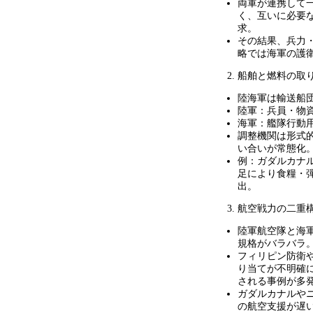
両軍が連携して
く、互いに必要
求。
その結果、兵力
略では海軍の護
船舶と燃料の取
陸海軍は輸送船
陸軍：兵員・物
海軍：艦隊行動
調整機関は形式
い合いが常態化
例：ガダルカナ
足により食糧・
出。
航空戦力の二重
陸軍航空隊と海
規格がバラバラ
フィリピン防衛
り当てが不明確
される事例が多
ガダルカナルや
の航空支援が遅