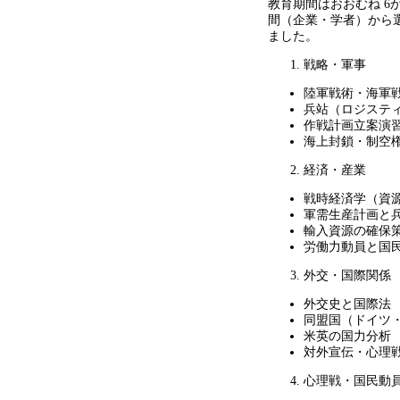
教育期間はおおむね
6
間（企業・学者）から
ました。
戦略・軍事
陸軍戦術・海軍
兵站（ロジステ
作戦計画立案演
海上封鎖・制空
経済・産業
戦時経済学（資
軍需生産計画と
輸入資源の確保
労働力動員と国
外交・国際関係
外交史と国際法
同盟国（ドイツ
米英の国力分析
対外宣伝・心理
心理戦・国民動