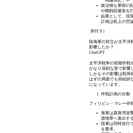
「両論併記」や
政治側も軍部の
や開戦回避策を
結果として、現
計画は机上の空
添付３）
陸海軍の対立が太平洋
影響したか？
ChatGPT:
太平洋戦争の初期作戦
かなり深刻な形で影響
しかもその影響は戦局
はずの局面でも持続的
になっています。
作戦計画の分裂
フィリピン・マレー作
海軍は真珠湾攻
源地帯へ進出す
陸軍は同時並行
を要求。