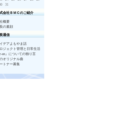
30
31
式会社ＢＭＣのご紹介
社概要
長の素顔
長通信
イデアよもやま話
ロジェクト管理と日常生活
e-an』についての独り言
のオリジナル曲
ートナー募集