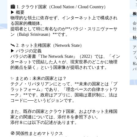
🏙️ 1. クラウド国家（Cloud Nation / Cloud Country）
▶ 概要
株
物理的な領土に依存せず、インターネット上で構成され
る国家的機能体。
会
提唱者として特に有名なのが**バラジ・スリニヴァーサ
社
ン（Balaji Srinivasan）**です。
社
🛰️ 2. ネット主権国家（Network State）
ア
▶ バラジの定義
プ
バラジの著書『The Network State』（2022）では、「イン
『
ターネットで団結した人々が、現実世界のどこかに物理
私
的拠点を築く」という国家像が提唱されています。
パ
✨ まとめ：未来の国家とは？
テクノ・リバタリアンにとって、**未来の国家とは「プ
ラットフォーム」であり、「理念ベースの自律ネットワ
ーク」**です。政府はアプリに、国籍は選択制に、法は
コードに──というビジョンです。
また、既存の国家とクラウド国家、およびネット主権国
家との関連については、添付８を参照下さい。
添付８には以下の記述があります。
🧭 関係性まとめマトリクス