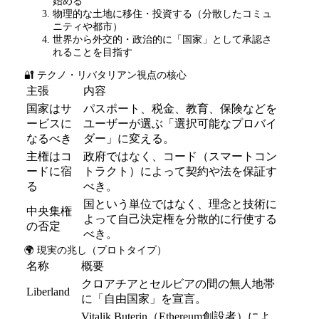
始める
物理的な土地に移住・投資する（分散したコミュ
ニティや都市）
世界から外交的・政治的に「国家」として承認さ
れることを目指す
🔐 テクノ・リバタリアン視点の核心
主張
内容
国家はサ
パスポート、税金、教育、保険などを
ービスに
ユーザーが選ぶ「選択可能なプロバイ
なるべき
ダー」に変える。
主権はコ
政府ではなく、コード（スマートコン
ードに宿
トラクト）によって契約や法を保証す
る
べき。
国という単位ではなく、理念と技術に
中央集権
よって自己決定権を分散的に行使する
の否定
べき。
🌍 現実の兆し（プロトタイプ）
名称
概要
クロアチアとセルビアの間の無人地帯
Liberland
に「自由国家」を宣言。
Vitalik Buterin（
Ethereum
創設者）によ