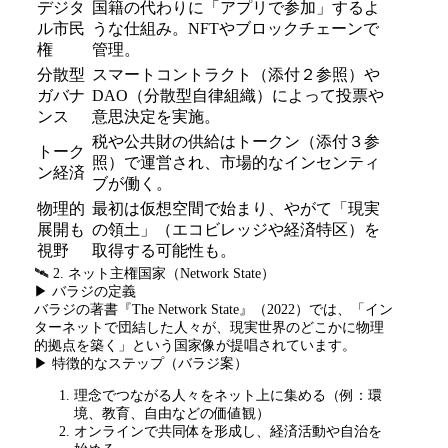
デジタ
国籍の代わりに「アプリで参加」するよ
ル市民
うな仕組み。
NFT
やブロックチェーンで
権
管理。
分散型
スマートコントラクト（添付２参照）や
ガバナ
DAO
（分散型自律組織）によって投票や
ンス
意思決定を実施。
税や公共財の供給はトークン（添付３参
トーク
照）で運営され、市場的なインセンティ
ン経済
ブが働く。
物理的
最初は仮想空間で始まり、やがて「現実
展開も
の領土」（エコビレッジや経済特区）を
視野
取得する可能性も。
🛰️ 2. ネット主権国家（
Network State
）
▶ バラジの定義
バラジの著書『
The Network State
』（
2022
）では、「イン
ターネットで団結した人々が、現実世界のどこかに物理
的拠点を築く」という国家像が提唱されています。
▶ 特徴的なステップ（バラジ案）
理念でつながる人々をネット上に集める（例：環
境、教育、自由などの価値観）
オンラインで共同体を形成し、経済活動や自治を