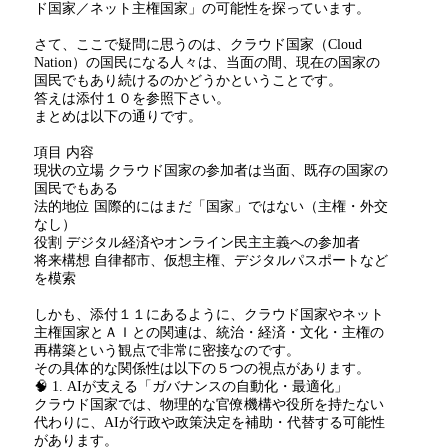
ド国家／ネット主権国家」の可能性を探っています。
さて、ここで疑問に思うのは、クラウド国家（Cloud
Nation）の国民になる人々は、当面の間、現在の国家の
国民でもあり続けるのかどうかということです。
答えは添付１０を参照下さい。
まとめは以下の通りです。
項目 内容
現状の立場 クラウド国家の参加者は当面、既存の国家の
国民でもある
法的地位 国際的にはまだ「国家」ではない（主権・外交
なし）
役割 デジタル経済やオンライン民主主義への参加者
将来構想 自律都市、仮想主権、デジタルパスポートなど
を模索
しかも、添付１１にあるように、クラウド国家やネット
主権国家とＡＩとの関連は、統治・経済・文化・主権の
再構築という観点で非常に密接なのです。
その具体的な関係性は以下の５つの視点があります。
🧠 1. AIが支える「ガバナンスの自動化・最適化」
クラウド国家では、物理的な官僚機構や役所を持たない
代わりに、AIが行政や政策決定を補助・代替する可能性
があります。