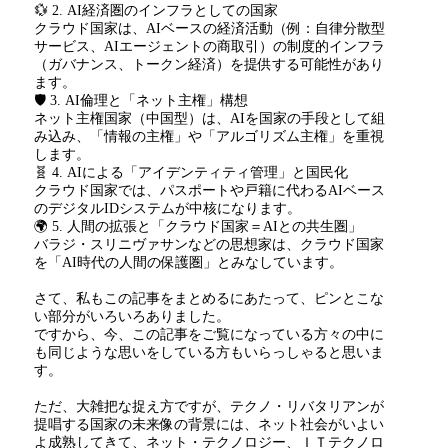
💱 2. AI経済圏のインフラとしての国家
クラウド国家は、AIベースの経済活動（例：自律分散型
サービス、AIエージェントの商取引）の制度的インフラ
（ガバナンス、トークン経済）を提供する可能性があり
ます。
🛡 3. AI倫理と「ネット主権」構想
ネット主権国家（中国型）は、AIを国家の手段として組
み込み、「情報の主権」や「アルゴリズム主権」を重視
します。
🧬 4. AIによる「アイデンティティ管理」と国民化
クラウド国家では、パスポートや戸籍に代わるAIベース
のデジタルIDシステムが中核になります。
🌍 5. 人間の拡張と「クラウド国家＝AIとの共生圏」
バラジ・スリニヴァサンなどの思想家は、クラウド国家
を「AI時代の人間の保護圏」とみなしています。
さて、私もこの記事をまとめるにあたって、ピンとこな
い部分がいろいろありました。
ですから、今、この記事をご覧になっている方々の中に
も同じような思いをしている方もいらっしゃると思いま
す。
ただ、大雑把な捉え方ですが、テクノ・リバタリアンが
提唱する国家の未来像の背景には、ネット社会がいよい
よ成熟してきて、ネット・テクノロジー、ＩＴテクノロ