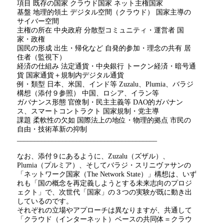
項目 既存の国家 クラウド国家 ネット主権国家
基盤 地理的領土 デジタル空間（クラウド） 国家主導の
サイバー空間
主権の所在 中央政府 分散型コミュニティ・運営者 国
家・政権
国民の形成 出生・帰化など 自発的参加・理念の共有 居
住者（監視下）
経済の仕組み 法定通貨・中央銀行 トークン経済・暗号通
貨 国家通貨＋規制内デジタル通貨
例・類型 日本、米国、インド等 Zuzalu、Plumia、バラジ
構想（添付９参照） 中国、ロシア、イラン等
ガバナンス形態 官僚制・民主主義等 DAO的ガバナン
ス、スマートコントラクト 国家規制・党主導
課題 柔軟性の欠如 国際法上の地位・物理的拠点 市民の
自由・技術革新の抑制
________________________________________
なお、添付９にあるように、Zuzalu（ズザル）、
Plumia（プルミア）、そしてバラジ・スリニヴァサンの
「ネットワーク国家（The Network State）」構想は、いず
れも「国の概念を再定義しようとする未来志向のプロジ
ェクト」で、次世代「国家」の３つの実験が既に動き出
しているのです。
それぞれの立場やアプローチは異なりますが、共通して
「クラウド（インターネット）ベースの共同体＝クラウ