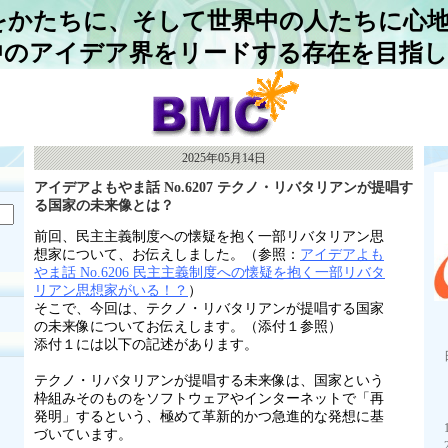
をかたちに、そして世界中の人たちに心
中のアイデア界をリードする存在を目指
2025年05月14日
アイデアよもやま話 No.6207 テクノ・リバタリアンが提唱す
る国家の未来像とは？
前回、民主主義制度への懐疑を抱く一部リバタリアン思
想家について、お伝えしました。（参照：
アイデアよも
やま話 No.6206 民主主義制度への懐疑を抱く一部リバタ
リアン思想家がいる！？
）
そこで、今回は、テクノ・リバタリアンが提唱する国家
の未来像についてお伝えします。（添付１参照）
添付１には以下の記述があります。
テクノ・リバタリアンが提唱する未来像は、国家という
枠組みそのものをソフトウェアやインターネットで「再
発明」するという、極めて革新的かつ急進的な発想に基
づいています。