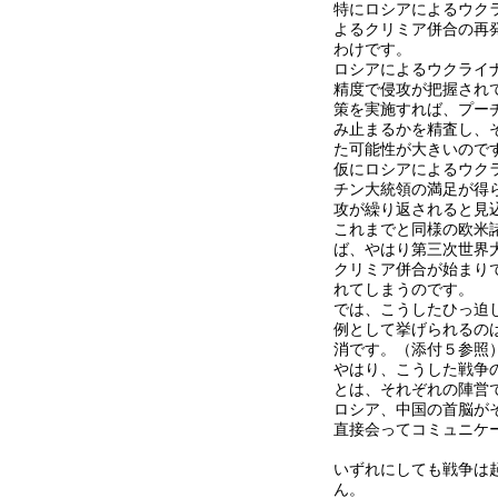
特にロシアによるウク
よるクリミア併合の再
わけです。
ロシアによるウクライ
精度で侵攻が把握され
策を実施すれば、プー
み止まるかを精査し、
た可能性が大きいので
仮にロシアによるウク
チン大統領の満足が得
攻が繰り返されると見
これまでと同様の欧米
ば、やはり第三次世界
クリミア併合が始まり
れてしまうのです。
では、こうしたひっ迫
例として挙げられるの
消です。（添付５参照
やはり、こうした戦争
とは、それぞれの陣営
ロシア、中国の首脳が
直接会ってコミュニケ
いずれにしても戦争は
ん。