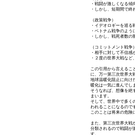
・戦闘が激しくなる傾
・しかし、短期間で終
（政策戦争）
・イデオロギーを巡る
・ベトナム戦争のよう
・しかし、戦死者数の
（コミットメント戦争
・相手に対して不信感
・２度の世界大戦など
この引用から言えるこ
に、万一第三次世界大
地球温暖化阻止に向け
暖化は一気に進んでし
そうなれば、想像を絶
まいます。
そして、世界中で多く
われることになるので
このことは将来の危険
また、第三次世界大戦
分類されるので戦闘が
す。