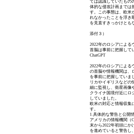
ては認識していたもの
体的な侵攻計画までは
す。この事態は、欧米
れなかったことを浮き
を見直すきっかけとも
添付３）
2022年のロシアによ
首脳は事前に把握して
ChatGPT
2022年のロシアによ
の首脳や情報機関は、
を事前に把握していま
リカやイギリスなどの
細に監視し、衛星画像
クライナ国境付近にロ
していました。
欧米の対応と情報収集
す。
1.具体的な警告と公開
アメリカの情報機関（C
末から2022年初頭に
を進めていると警告し