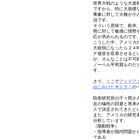
世界大戦のような大規
ですから、特に大規模
事象に対して火種が小
須です。
そういう意味で、欧米
勢に対して敏感に情勢
応が求められるのです
こうした中、アメリカ
大統領になったら２４
ナ侵攻を収束させると
が、そんなことは不可
ノーベル平和賞ものだ
す。
さて、ここで
アイデアよ
結に向けた考え方！
の
防衛研究所の千々間さ
在の犠牲の回避と将来
スで決定されてきたと
また、アメリカの研究
分析しています。
（陽動戦争）
・指導者が国内問題か
である