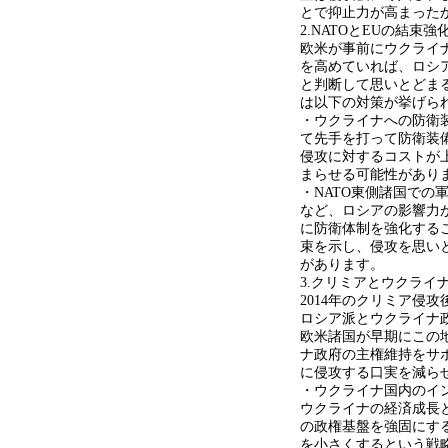
とで抑止力が高まった
2.NATOとEUの結
欧米が事前にウクライ
を高めていれば、ロシ
と判断して思いとどま
は以下の対策が挙げら
・ウクライナへの防衛装
て先手を打って防衛装
侵攻に対するコストが
まらせる可能性があり
・NATO東側諸国での
など、ロシアの影響力が
に防衛体制を強化するこ
束を示し、侵攻を思い
があります。
3.クリミアとウクライ
2014年のクリミア侵
ロシア派とウクライナ
欧米諸国が早期にこの
ナ政府の主権維持をサ
に侵攻する口実を減ら
・ウクライナ国内のイン
ウクライナの経済成長
の政権基盤を強固にす
を小さくするという戦