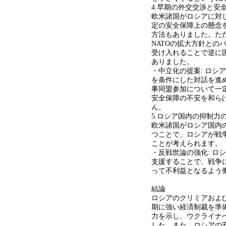
4.早期の外交交渉と安
欧米諸国がロシアに対し
定の安全保障上の懸念
方法もありました。た
NATOの拡大方針との
受け入れることで逆に
ありました。
・中立化の提案: ロシ
を条件にした対話を進め
事同盟参加について一
安全保障の不安を和ら
ん。
5.ロシア国内の抑制力
欧米諸国がロシア国内
つことで、ロシアが戦
ことが考えられます。
・反戦世論の強化: ロ
支援することで、戦争
って不利益となるよう
結論
ロシアのクリミアおよ
期に強い経済制裁を準備
力を示し、ウクライナ
した。また、ロシアの