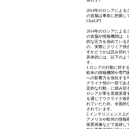
添付２）
2014年のロシアによ
の首脳は事前に把握し
ChatGPT
2014年のロシアによ
の首脳や情報機関は、
的な圧力を強めている
の、実際にクリミア併
すかどうかは読み切れ
具体的には、以下のよ
す。
1.ロシアの行動に対す
欧米の情報機関や専門
への影響力を強化する
クライナ領の一部であ
定的な行動」に踏み切
ロシアが軍を直接派遣
を通じてウクライナ政
れていたため、全面的
されています。
2.インテリジェンス上
アメリカや欧州の情報
衛星画像などで追跡し