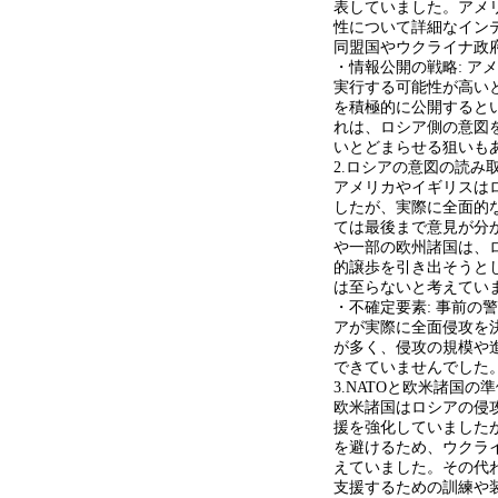
表していました。アメ
性について詳細なインテ
同盟国やウクライナ政
・情報公開の戦略: ア
実行する可能性が高い
を積極的に公開すると
れは、ロシア側の意図
いとどまらせる狙いも
2.ロシアの意図の読み
アメリカやイギリスは
したが、実際に全面的
ては最後まで意見が分
や一部の欧州諸国は、
的譲歩を引き出そうと
は至らないと考えてい
・不確定要素: 事前の
アが実際に全面侵攻を
が多く、侵攻の規模や
できていませんでした
3.NATOと欧米諸国の
欧米諸国はロシアの侵
援を強化していました
を避けるため、ウクライ
えていました。その代
支援するための訓練や