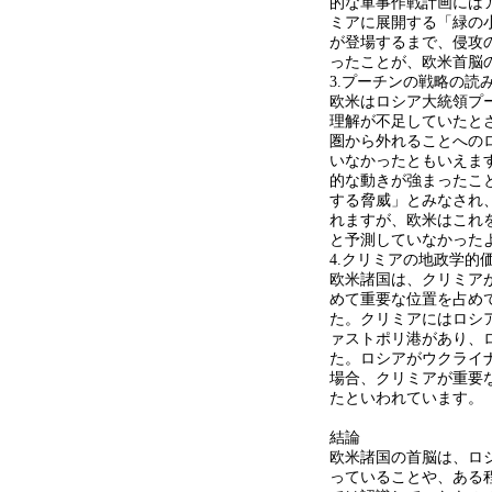
的な軍事作戦計画には
ミアに展開する「緑の
が登場するまで、侵攻
ったことが、欧米首脳
3.プーチンの戦略の読
欧米はロシア大統領プ
理解が不足していたと
圏から外れることへの
いなかったともいえます
的な動きが強まったこ
する脅威」とみなされ
れますが、欧米はこれ
と予測していなかった
4.クリミアの地政学的
欧米諸国は、クリミア
めて重要な位置を占め
た。クリミアにはロシ
ァストポリ港があり、
た。ロシアがウクライ
場合、クリミアが重要
たといわれています。
結論
欧米諸国の首脳は、ロ
っていることや、ある