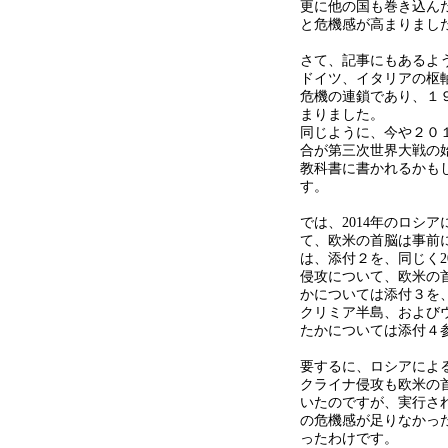
更に他の国も巻き込ん
と危機感が高まりまし
さて、記事にもあるよ
ドイツ、イタリアの枢
危機の連鎖であり、１
まりました。
同じように、今や２０
合が第三次世界大戦の
教科書に書かれるかも
す。
では、2014年のロシ
て、欧米の首脳は事前
は、添付２を、同じく2
侵攻について、欧米の
かについては添付３を
クリミア半島、および
たかについては添付４
要するに、ロシアによ
クライナ侵攻も欧米の
いたのですが、実行さ
の危機感が足りなかっ
ったわけです。