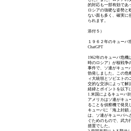
的対応も一部有効であ
ロシアの強硬な姿勢と
ない面も多く、確実に
られます。
添付５）
１９６２年のキューバ
ChatGPT
1962年のキューバ危
時のロシア）が核戦争
事件で、ソ連がキュー
勃発しました。この危
ィ大統領とソビエトの
交的な交渉によって解
経緯とポイントを以下
1.米国によるキューバ
アメリカはソ連がキュ
ることを偵察機で発見し
キューバに「海上封鎖
は、ソ連がキューバへ
ぐためのもので、武力
措置でした。