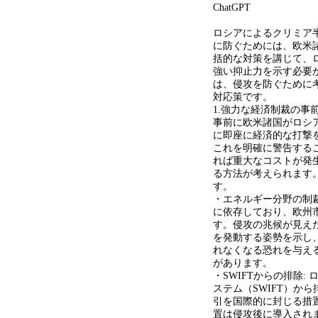
ChatGPT
ロシアによるクリミア
に防ぐためには、欧米
括的な対策を講じて、
強い抑止力を示す必要
は、侵攻を防ぐために
対応策です。
1.強力な経済制裁の事
事前に欧米諸国がロシ
に即座に経済的な打撃
これを明確に警告する
れば重大なコストが発
る方法が考えられます
す。
・エネルギー分野の制裁
に依存しており、欧州
す。侵攻の兆候が見え
を発動する姿勢を示し
れなくなる恐れを与え
があります。
・SWIFTからの排除
ステム（SWIFT）か
引を国際的に封じる措
置は侵攻後に導入され