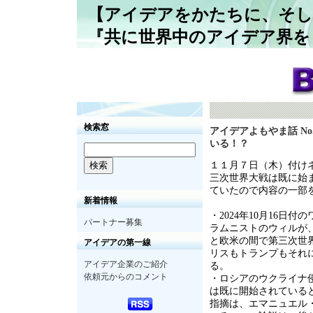
【アイデアをかたちに、そし
『共に世界中のアイデア界を
検索窓
アイデアよもやま話 No
いる！？
１１月７日（木）付け
三次世界大戦は既に始
ていたので内容の一部
新着情報
・2024年10月16日
パートナー募集
ラムニストのウィルが
と欧米の間で第三次世
アイデアの第一線
リスもトランプもそれ
アイデア企業のご紹介
る。
依頼元からのコメント
・ロシアのウクライナ
は既に開始されている
指摘は、エマニュエル・