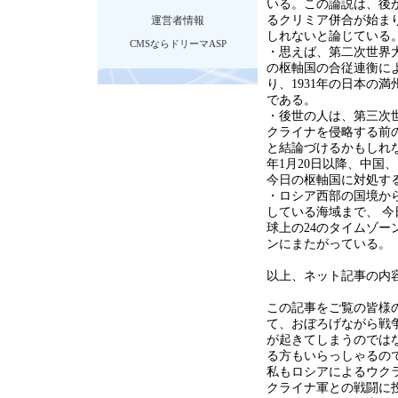
いる。この論説は、後
るクリミア併合が始ま
運営者情報
しれないと論じている
CMSならドリーマASP
・思えば、第二次世界
の枢軸国の合従連衡に
り、1931年の日本の
である。
・後世の人は、第三次世
クライナを侵略する前
と結論づけるかもしれ
年1月20日以降、中国
今日の枢軸国に対処
・ロシア西部の国境か
している海域まで、 
球上の24のタイムゾー
ンにまたがっている。
以上、ネット記事の内
この記事をご覧の皆様
て、おぼろげながら戦
が起きてしまうのでは
る方もいらっしゃるの
私もロシアによるウク
クライナ軍との戦闘に