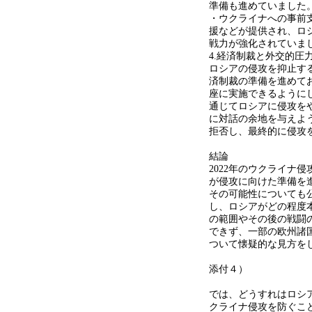
準備も進めていました
・ウクライナへの事前支
援などが提供され、ロ
戦力が強化されていま
4.経済制裁と外交的圧
ロシアの侵攻を抑止す
済制裁の準備を進めて
座に実施できるように
通じてロシアに侵攻を
に対話の余地を与えよ
拒否し、最終的に侵攻
結論
2022年のウクライナ
が侵攻に向けた準備を
その可能性についても
し、ロシアがどの程度
の範囲やその後の戦闘
できず、一部の欧州諸
ついて懐疑的な見方を
添付４）
では、どうすれはロシ
クライナ侵攻を防ぐこ