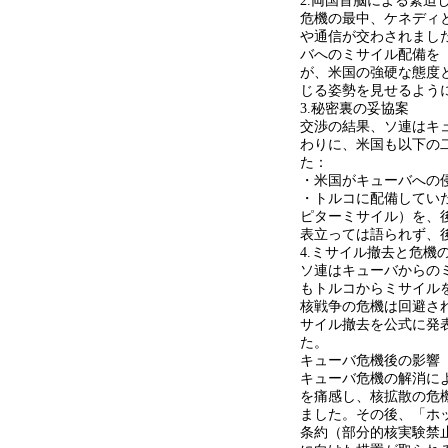
2.両国首脳による緊迫
危機の最中、ケネディ
や通信が交わされまし
バへのミサイル配備を
が、米国の強硬な態度
じる姿勢を見せるよう
3.秘密裏の妥協案
交渉の結果、ソ連はキ
わりに、米国も以下の
た：
・米国がキューバへの
・トルコに配備してい
ピターミサイル）を、
表立っては語られず、
4.ミサイル撤去と危機
ソ連はキューバからの
もトルコからミサイル
核戦争の危機は回避され
サイル撤去を公式に発
た。
キューバ危機後の影響
キューバ危機の解消に
を痛感し、核拡散の危
ました。その後、「ホ
条約（部分的核実験禁