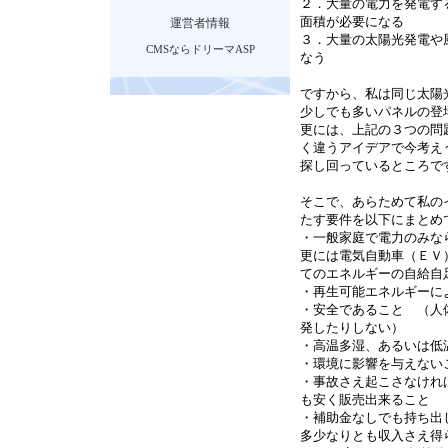
２．大量の電力を発電す
運営者情報
面積が必要になる
３．大量の太陽光発電や
CMSならドリーマASP
なう
ですから、私は同じ太陽
少しでも多いパネルの登
更には、上記の３つの問
く違うアイデアで今考え
探し回っているところで
そこで、あらためて私の
たす要件を以下にまとめ
・一般家庭で電力のみな
更には電気自動車（ＥＶ
てのエネルギーの自給自
・再生可能エネルギーに
・安全であること （人
発したりしない）
・高温多湿、あるいは低
・環境に影響を与え
・事故さえ起こさなけれ
も安く販売出来ること
・補助金なしでも持ち出
多少なりとも収入さえ得