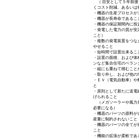
（ 目安として５年前後
くコスト削減、あるいは
・機器の生産プロセスが
・機器が長寿命であるこ
・機器の保証期間内に投
・発電した電力の質が安
こと）
・複数の発電装置をつな
やせること
・短時間で設置出来るこ
・設置の面積、および体
ンなど集合住宅のベラン
・縦にも重ねて積むこと
・取り外し、および他の
・ＥＶ（電気自動車）や
と
・原則として新たに送電
げられること
（メガソーラーや風力
必要になる）
・機器のパーツの原料が
産量に制約されないこと
・機器のパーツの全てが
こと
・機能の拡張が柔軟であ