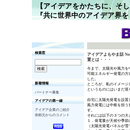
【アイデアをかたちに、そし
『共に世界中のアイデア界を
検索窓
アイデアよもやま話 No
置とは・・・
今まで、太陽光や風力を
可能エネルギー発電の方
した。
新着情報
ところが、私のイメージ
というものにはいまだ巡
パートナー募集
自宅に太陽光発電を設置
アイデアの第一線
風力発電には中枢を担う
アイデア企業のご紹介
す。
依頼元からのコメント
それには以下の３つの大
１．発電量が天候や季節
（太陽光発電パネルが雪