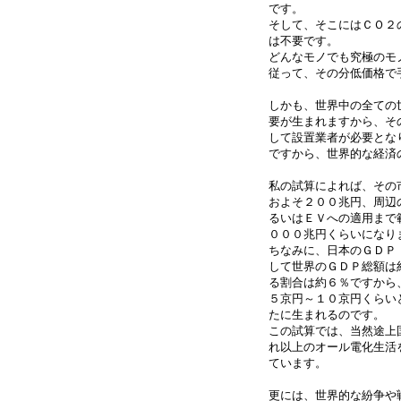
です。
そして、そこにはＣＯ２
は不要です。
どんなモノでも究極のモ
従って、その分低価格で
しかも、世界中の全ての
要が生まれますから、そ
して設置業者が必要とな
ですから、世界的な経済
私の試算によれば、その
およそ２００兆円、周辺
るいはＥＶへの適用まで
０００兆円くらいになり
ちなみに、日本のＧＤＰ
して世界のＧＤＰ総額は
る割合は約６％ですから
５京円～１０京円くらい
たに生まれるのです。
この試算では、当然途上
れ以上のオール電化生活
ています。
更には、世界的な紛争や