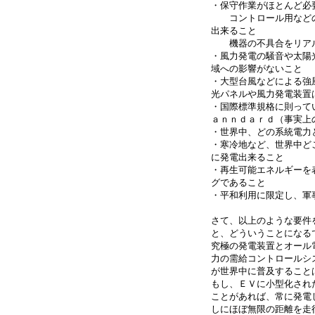
・保守作業がほとんど必
コントロール用などの
出来ること
機器の不具合をリアル
・風力発電の騒音や太陽
域への影響がないこと
・大型台風などによる強
光パネルや風力発電装
・国際標準規格に則って
ａｎｎｄａｒｄ（事実上
・世界中、どの系統電力
・寒冷地など、世界中ど
に発電出来ること
・再生可能エネルギーを
グであること
・平和利用に限定し、軍
さて、以上のような要件
と、どういうことになる
究極の発電装置とオール
力の需給コントロールシ
が世界中に普及すること
もし、ＥＶに小型化され
ことがあれば、常に発電
しにほぼ無限の距離を走