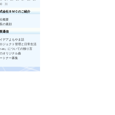
30
31
式会社ＢＭＣのご紹介
社概要
長の素顔
長通信
イデアよもやま話
ロジェクト管理と日常生活
e-an』についての独り言
のオリジナル曲
ートナー募集