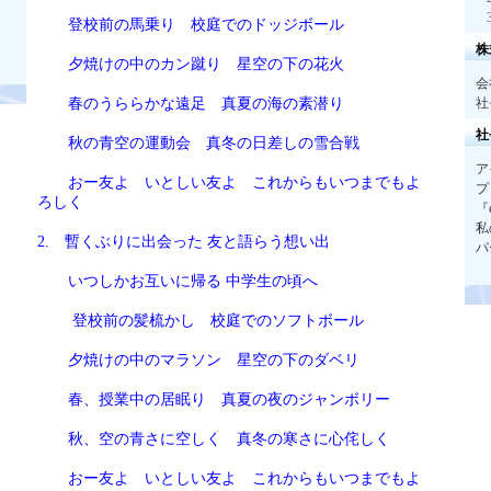
登校前の馬乗り 校庭でのドッジボール
株
夕焼けの中のカン蹴り 星空の下の花火
会
春のうららかな遠足 真夏の海の素潜り
社
社
秋の青空の運動会 真冬の日差しの雪合戦
ア
おー友よ いとしい友よ これからもいつまでもよ
プ
ろしく
『
私
2. 暫くぶりに出会った 友と語らう想い出
パ
いつしかお互いに帰る 中学生の頃へ
登校前の髪梳かし 校庭でのソフトボール
夕焼けの中のマラソン 星空の下のダベリ
春、授業中の居眠り 真夏の夜のジャンボリー
秋、空の青さに空しく 真冬の寒さに心侘しく
おー友よ いとしい友よ これからもいつまでもよ