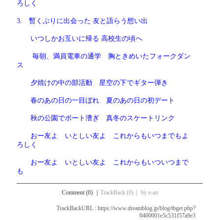
ろしく
3. 暫くぶりに出会った 友と語らう想い出
いつしかお互いに帰る 高校生の頃へ
毎朝、満員電車の通学 胸ときめいたフォークダン
ス
夕焼けの中の部活動 星空の下でギター弾き
春のあの日の一目ぼれ 夏のあの日の初デート
秋の公園でボート漕ぎ 真冬のスケートリンク
おー友よ いとしい友よ これからもいつまでもよ
ろしく
おー友よ いとしい友よ これからもいついつまで
も
Comment (0)
｜
TrackBack (0)
｜
by e-an
TrackBackURL :
https://www.dreamblog.jp/blog/tbget.php?
0400001e5c531f57a9e3