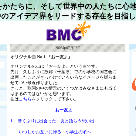
をかたちに、そして世界中の人たちに心
中のアイデア界をリードする存在を目指
2006年07月02日
オリジナル曲 No.1 『おー友よ』
オリジナルNo.1は『おー友よ』という曲です。
先月、久しぶりに故郷（千葉県）での小学校の同窓会に
出席したことがきっかけでいろいろなイメージを膨らま
せてつい最近作りました。
きっと、歌詞の中の情景のいくつかはみなさまにも当て
はまるのではないかと思います。
曲は
こちら
をクリックして下さい。
おー友よ
1. 暫くぶりに出会った 友と語らう想い出
いつしかお互いに帰る 小学生の頃へ